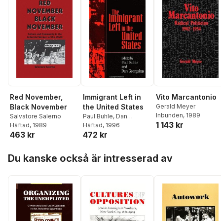
Red November,
Immigrant Left in
Vito Marcantonio
Black November
the United States
Gerald Meyer
Inbunden
, 1989
Salvatore Salerno
Paul Buhle
,
Dan
1 143 kr
Häftad
, 1989
Georgakas
Häftad
, 1996
463 kr
472 kr
Hoppa över listan
Du kanske också är intresserad av