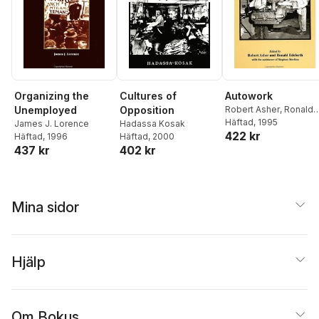
Organizing the
Cultures of
Autowork
Unemployed
Opposition
Robert Asher
,
Ronald
Edsforth
Häftad
, 1995
James J. Lorence
Hadassa Kosak
422 kr
Häftad
, 1996
Häftad
, 2000
437 kr
402 kr
Mina sidor
Hjälp
Om Bokus