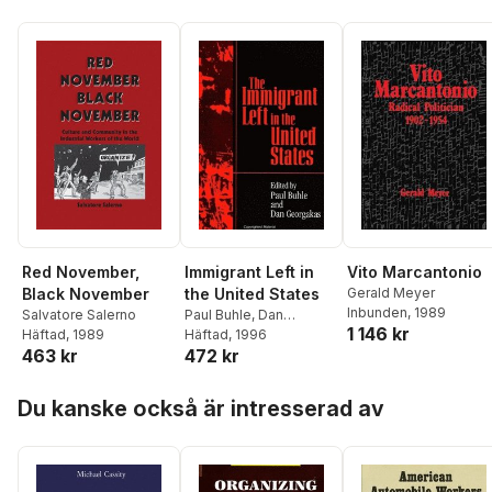
Red November,
Immigrant Left in
Vito Marcantonio
Black November
the United States
Gerald Meyer
Inbunden
, 1989
Salvatore Salerno
Paul Buhle
,
Dan
1 146 kr
Häftad
, 1989
Georgakas
Häftad
, 1996
463 kr
472 kr
Hoppa över listan
Du kanske också är intresserad av