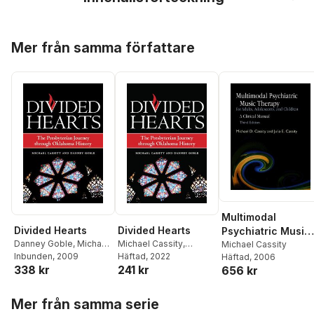
Hoppa över listan
Mer från samma författare
Multimodal
Divided Hearts
Divided Hearts
Psychiatric Music
Danney Goble
,
Michael
Michael Cassity
,
Therapy for Adults
Michael Cassity
Cassity
Inbunden
, 2009
Danney Goble
Häftad
, 2022
Häftad
, 2006
Adolescents, and
338 kr
241 kr
656 kr
Children
Hoppa över listan
Mer från samma serie