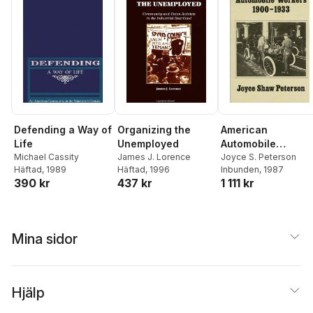
Defending a Way of
Organizing the
American
Life
Unemployed
Automobile
Michael Cassity
James J. Lorence
Workers, 1900-
Joyce S. Peterson
Häftad
, 1989
Häftad
, 1996
Inbunden
, 1987
1933
390 kr
437 kr
1 111 kr
Mina sidor
Hjälp