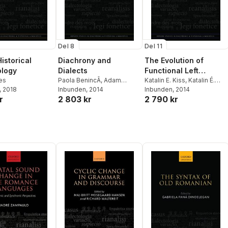
Del 8
Del 11
istorical
Diachrony and
The Evolution of
ology
Dialects
Functional Left
es
Paola BenincÃ
,
Adam
Peripheries in
Katalin E. Kiss
,
Katalin É.
, 2018
Ledgeway
Inbunden
, 2014
,
Nigel Vincent
Kiss
Inbunden
, 2014
Hungarian Syntax
r
2 803 kr
2 790 kr