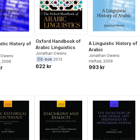
Oxford Handbook of
A Linguistic History of
stic History of
Arabic Linguistics
Arabic
Jonathan Owens
Jonathan Owens
n Owens
E-bok
2013
Häftad
, 2009
, 2006
622 kr
993 kr
kr