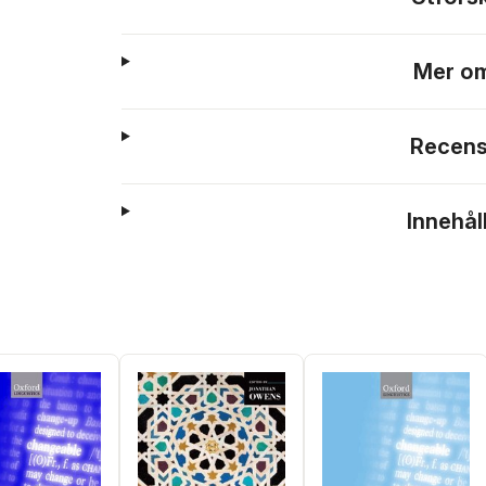
Mer om
Recens
Innehål