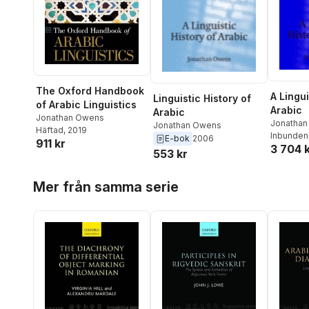
The Oxford Handbook
A Lingui
Linguistic History of
of Arabic Linguistics
Arabic
Arabic
Jonathan Owens
Jonatha
Jonathan Owens
Häftad
, 2019
Inbunden
E-bok
2006
911 kr
3 704 
553 kr
Hoppa över listan
Mer från samma serie