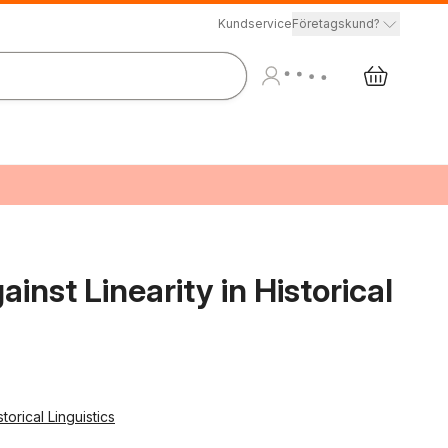
Kundservice
Företagskund?
inst Linearity in Historical
orical Linguistics