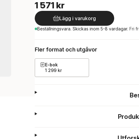
1 571 kr
Lägg i varukorg
Beställningsvara.
Skickas
inom 5-8 vardagar
.
Fri f
Fler format och utgåvor
E-bok
1 299 kr
Be
Produk
Utfors