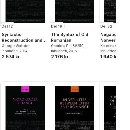
Del 12
Del 19
Del 32
Syntactic
The Syntax of Old
Negation and
Reconstruction and
Romanian
Nonveridicalit
Proto-Germanic
George Walkden
Gabriela Pan&#259;
History of Gre
Katerina Chatzo
Inbunden
, 2014
Dindelegan
Inbunden
, 2016
,
Gabriela Pană
Inbunden
, 2018
2 574 kr
2 176 kr
1 940 kr
Dindelegan