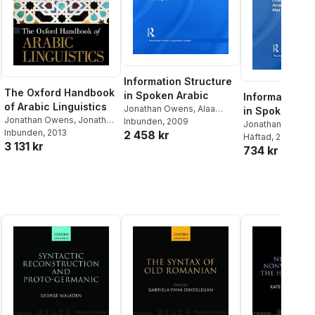
Information Structure
The Oxford Handbook
in Spoken Arabic
Information S
of Arabic Linguistics
Jonathan Owens
,
Alaa
in Spoken Ara
Jonathan Owens
,
Jonathan
Elgibali
Inbunden
, 2009
Jonathan Owens
Owens
Inbunden
, 2013
2 458 kr
Elgibali
Häftad
, 2013
3 131 kr
734 kr