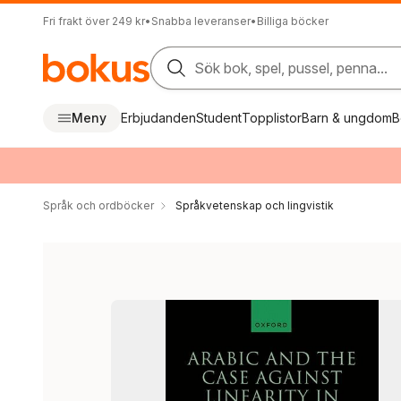
Fri frakt över 249 kr
•
Snabba leveranser
•
Billiga böcker
Sök bok, spel, pussel, penna...
Meny
Erbjudanden
Student
Topplistor
Barn & ungdom
B
Språk och ordböcker
Språkvetenskap och lingvistik