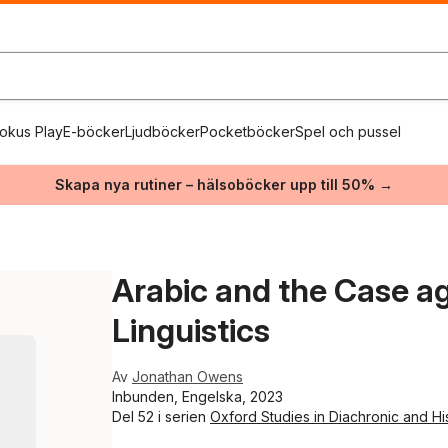
okus Play
E-böcker
Ljudböcker
Pocketböcker
Spel och pussel
Skapa nya rutiner – hälsoböcker upp till 50% →
Arabic and the Case aga
Linguistics
Av
Jonathan Owens
Inbunden, Engelska, 2023
Del 52 i serien
Oxford Studies in Diachronic and Hist