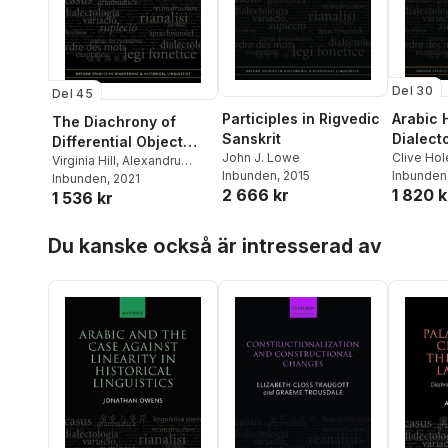
Del 30
Del 45
Arabic H
Participles in Rigvedic
The Diachrony of
Dialect
Sanskrit
Differential Object
Clive Hol
John J. Lowe
Marking in Romanian
Virginia Hill
,
Alexandru
Inbunden
Inbunden
, 2015
Mardale
Inbunden
, 2021
1 820 k
2 666 kr
1 536 kr
Hoppa över listan
Du kanske också är intresserad av