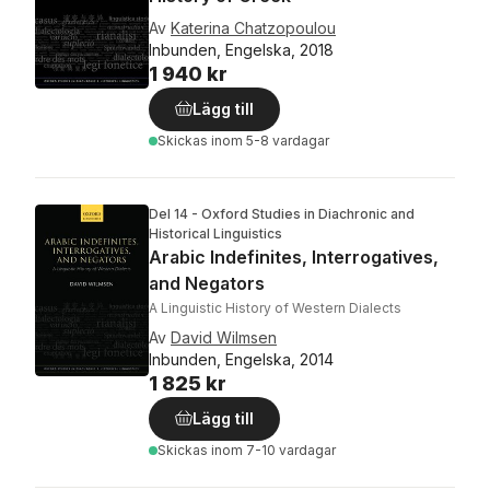
Av
Katerina Chatzopoulou
Inbunden, Engelska, 2018
1 940 kr
Lägg till
Skickas
inom 5-8 vardagar
Del 14 - Oxford Studies in Diachronic and
Historical Linguistics
Arabic Indefinites, Interrogatives,
and Negators
A Linguistic History of Western Dialects
Av
David Wilmsen
Inbunden, Engelska, 2014
1 825 kr
Lägg till
Skickas
inom 7-10 vardagar