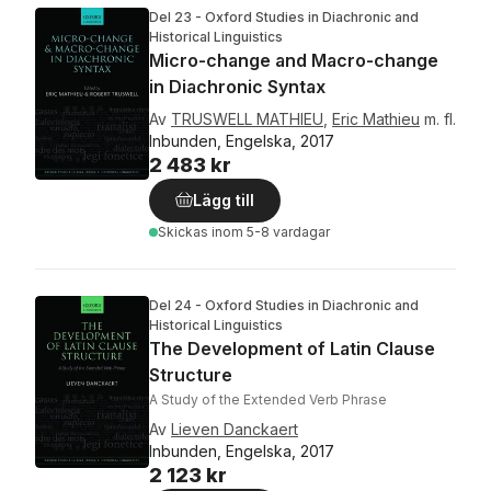
Del 23 - Oxford Studies in Diachronic and
Historical Linguistics
Micro-change and Macro-change
in Diachronic Syntax
Av
TRUSWELL MATHIEU
,
Eric Mathieu
m. fl.
Inbunden, Engelska, 2017
2 483 kr
Lägg till
Skickas
inom 5-8 vardagar
Del 24 - Oxford Studies in Diachronic and
Historical Linguistics
The Development of Latin Clause
Structure
A Study of the Extended Verb Phrase
Av
Lieven Danckaert
Inbunden, Engelska, 2017
2 123 kr