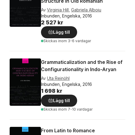
Structure in Old Romanian
Av
Virginia Hill
,
Gabriela Alboiu
Inbunden, Engelska, 2016
2 527 kr
Lägg till
Skickas
inom 3-6 vardagar
Grammaticalization and the Rise of
Configurationality in Indo-Aryan
Av
Uta Reinöhl
Inbunden, Engelska, 2016
1 698 kr
Lägg till
Skickas
inom 7-10 vardagar
From Latin to Romance