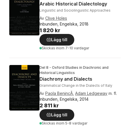
Arabic Historical Dialectology
Linguistic and Sociolinguistic Approaches
Av
Clive Holes
Inbunden, Engelska, 2018
1 820 kr
Lägg till
Skickas
inom 7-10 vardagar
Del 8 - Oxford Studies in Diachronic and
Historical Linguistics
Diachrony and Dialects
Grammatical Change in the Dialects of Italy
Av
Paola BenincÃ
,
Adam Ledgeway
m. fl.
Inbunden, Engelska, 2014
2 811 kr
Lägg till
Skickas
inom 5-8 vardagar