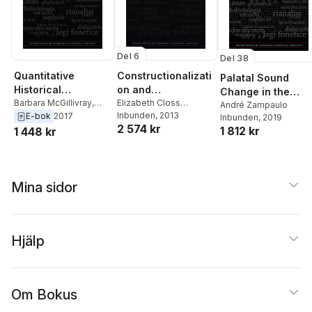
Del 6
Del 38
Quantitative
Constructionalizati
Palatal Sound
Historical
on and
Change in the
Linguistics
Barbara McGillivray
,
Constructional
Elizabeth Closs
Romance
André Zampaulo
Gard B. Jenset
Traugott
Inbunden
,
, 2013
Graeme
E-bok
2017
Changes
Inbunden
, 2019
Languages
2 574 kr
Trousdale
1 812 kr
1 448 kr
Mina sidor
Hjälp
Om Bokus