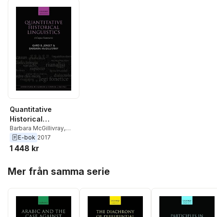
Quantitative
Historical
Linguistics
Barbara McGillivray
,
Gard B. Jenset
E-bok
2017
1 448 kr
Hoppa över listan
Mer från samma serie