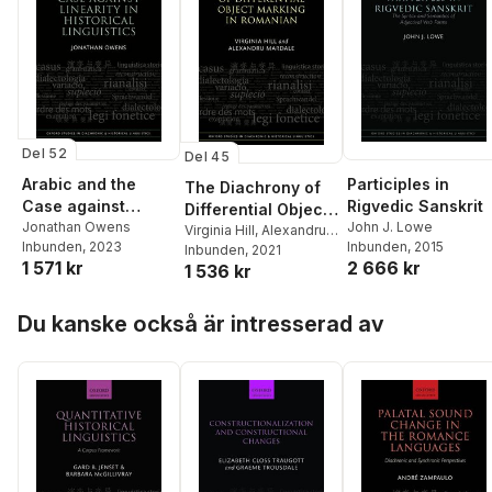
Del 52
Del 45
Arabic and the
Participles in
The Diachrony of
Case against
Rigvedic Sanskrit
Differential Object
Linearity in
Jonathan Owens
John J. Lowe
Marking in
Virginia Hill
,
Alexandru
Inbunden
, 2023
Inbunden
, 2015
Historical
Mardale
Inbunden
, 2021
Romanian
1 571 kr
2 666 kr
1 536 kr
Linguistics
Hoppa över listan
Du kanske också är intresserad av