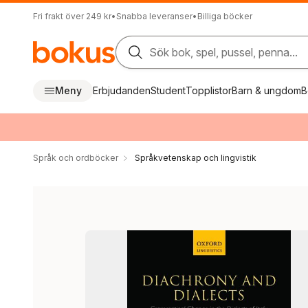
Fri frakt över 249 kr
•
Snabba leveranser
•
Billiga böcker
Sök bok, spel, pussel, penna...
Meny
Erbjudanden
Student
Topplistor
Barn & ungdom
B
Språk och ordböcker
Språkvetenskap och lingvistik