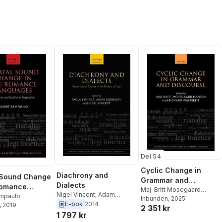
Del 54
Cyclic Change in
Diachrony and
 Sound Change
Grammar and
Dialects
Romance
Discourse
Maj-Britt Mosegaard
Nigel Vincent
,
Adam
ges
mpaulo
Hansen
Inbunden
,
Maj-Britt
, 2025
Ledgeway
,
Paola Beninca
E-bok
2014
, 2019
2 351 kr
Mosegaard Hansen
,
r
1 797 kr
Richard Waltereit