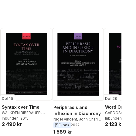
Del 15
Del 29
Syntax over Time
Word Order C
Periphrasis and
WALKDEN BIBERAUER
,
CARDOSO MART
Inflexion in Diachrony
Theresa Biberauer
Inbunden
, 2015
,
George
Maria Martins
Inbunden
, 2018
,
Ad
Nigel Vincent
,
John Charles
2 490 kr
2 123 kr
Walkden
Cardoso
Smith
,
Adam Ledgeway
E-bok
2022
1 589 kr