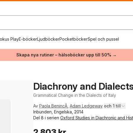
okus Play
E-böcker
Ljudböcker
Pocketböcker
Spel och pussel
Skapa nya rutiner – hälsoböcker upp till 50% →
Diachrony and Dialect
Grammatical Change in the Dialects of Italy
Av
Paola BenincÃ
,
Adam Ledgeway
och 1 till
Inbunden, Engelska, 2014
Del 8 i serien
Oxford Studies in Diachronic and Histo
2 803 kr