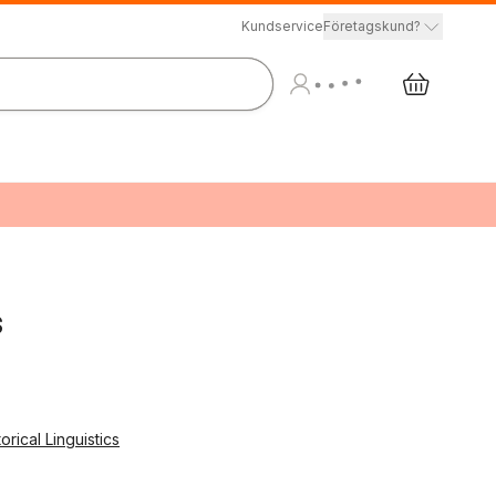
Kundservice
Företagskund?
s
rical Linguistics