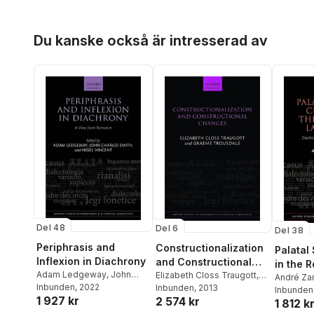
Hoppa över listan
Du kanske också är intresserad av
Del 48
Del 6
Del 38
Periphrasis and
Constructionalization
Palatal
Inflexion in Diachrony
and Constructional
in the 
Adam Ledgeway
,
John
Changes
Elizabeth Closs Traugott
,
Langua
André Za
Charles Smith
Inbunden
, 2022
,
Nigel
Graeme Trousdale
Inbunden
, 2013
Inbunden
1 927 kr
2 574 kr
Vincent
1 812 k