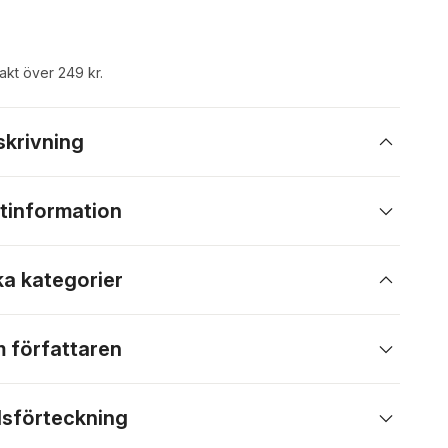
rakt över 249 kr.
skrivning
tinformation
ka kategorier
 författaren
lsförteckning