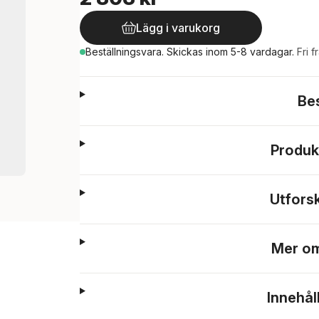
Lägg i varukorg
Beställningsvara.
Skickas
inom 5-8 vardagar
.
Fri f
Be
Produk
Utfors
Mer om
Innehål