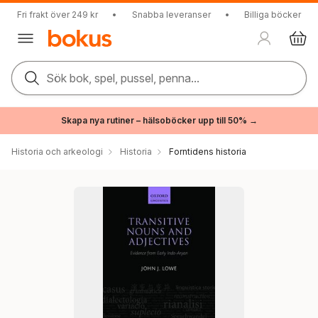
Fri frakt över 249 kr
•
Snabba leveranser
•
Billiga böcker
Sök bok, spel, pussel, penna...
Skapa nya rutiner – hälsoböcker upp till 50% →
Historia och arkeologi
Historia
Forntidens historia