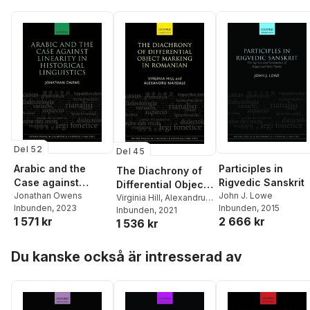
Del 52
Del 45
Arabic and the
Participles in
The Diachrony of
Case against
Rigvedic Sanskrit
Differential Object
Linearity in
Jonathan Owens
John J. Lowe
Marking in
Virginia Hill
,
Alexandru
Inbunden
, 2023
Inbunden
, 2015
Historical
Mardale
Inbunden
, 2021
Romanian
1 571 kr
2 666 kr
1 536 kr
Linguistics
Hoppa över listan
Du kanske också är intresserad av