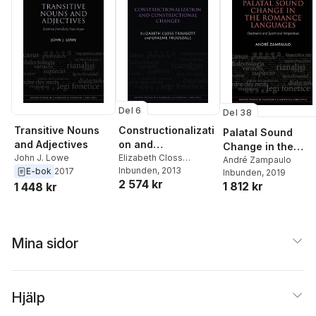
Del 6
Del 38
Transitive Nouns
Constructionalizati
Palatal Sound
and Adjectives
on and
Change in the
John J. Lowe
Constructional
Elizabeth Closs
Romance
André Zampaulo
Traugott
Inbunden
,
, 2013
Graeme
E-bok
2017
Changes
Inbunden
, 2019
Languages
2 574 kr
Trousdale
1 812 kr
1 448 kr
Mina sidor
Hjälp