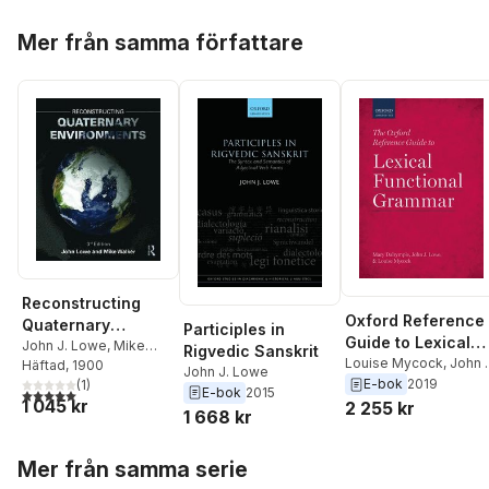
Hoppa över listan
Mer från samma författare
Reconstructing
Oxford Reference
Quaternary
Participles in
Guide to Lexical
Environments
John J. Lowe
,
Mike
Rigvedic Sanskrit
Functional
Louise Mycock
,
John J
Walker
Häftad
, 1900
John J. Lowe
Lowe
,
Mary Dalrymple
E-bok
2019
(
1
)
Grammar
E-bok
2015
5,0
utav 5 stjärnor. Totalt antal röster:
1 045 kr
2 255 kr
1 668 kr
Hoppa över listan
Mer från samma serie