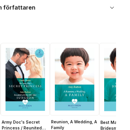
 författaren
Reunion, A Wedding, A
Army Doc's Secret
Best Man And
Family
Princess / Reunited
Bridesmaid / A