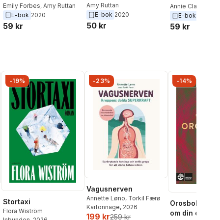
Amy Ruttan
With Her Hot-Shot
Emily Forbes
,
Amy Ruttan
Reunion, A We
Annie Claydon
,
A
E-bok
2020
E-bok
2020
Surgeon
E-bok
2020
Family
50 kr
59 kr
59 kr
-19%
-23%
-14%
Vagusnerven
Annette Løno
,
Torkil Færø
Stortaxi
Orosboken : t
Kartonnage
, 2026
Flora Wiström
om din oro i f
199 kr
259 kr
Inbunden
, 2026