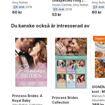
Unexpected Fling /
Amy Ruttan
Amy Rutt
Pregnant With The
Susan Carlisle
,
Amy Ruttan
E-bok
2019
E-bok
E-bok
2019
Paramedic's Baby
60 kr
60 kr
53 kr
Hoppa över listan
Du kanske också är intresserad av
Signer
SIGNER
kost : 
Princess Brides: A
matlådo
Marcus F
Princess Brides
Royal Baby
Inbunden
Collection
269 kr
Amy Ruttan
,
Catherine