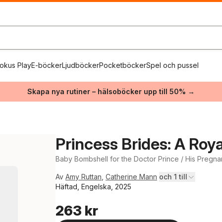
okus Play
E-böcker
Ljudböcker
Pocketböcker
Spel och pussel
Skapa nya rutiner – hälsoböcker upp till 50% →
Princess Brides: A Roy
Baby Bombshell for the Doctor Prince / His Pregnan
Av
Amy Ruttan
,
Catherine Mann
och 1 till
Häftad, Engelska, 2025
263 kr