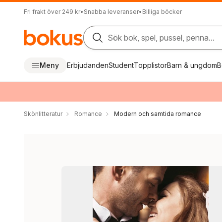
Fri frakt över 249 kr
•
Snabba leveranser
•
Billiga böcker
Sök bok, spel, pussel, penna...
Meny
Erbjudanden
Student
Topplistor
Barn & ungdom
B
Skönlitteratur
Romance
Modern och samtida romance