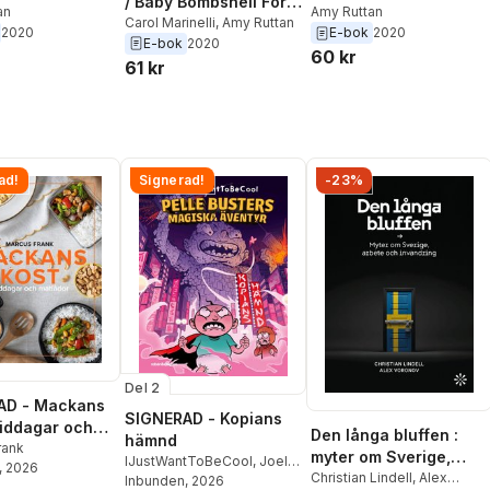
/ Baby Bombshell For
an
Amy Ruttan
The Doctor Prince
Carol Marinelli
,
Amy Ruttan
2020
E-bok
2020
E-bok
2020
60 kr
61 kr
ad!
Signerad!
-23%
Del 2
AD - Mackans
SIGNERAD - Kopians
Middagar och
Den långa bluffen :
hämnd
r
rank
myter om Sverige,
IJustWantToBeCool
,
Joel
, 2026
arbete och invandring
Christian Lindell
,
Alex
Adolphson
Inbunden
, 2026
,
Emil Ejdemo