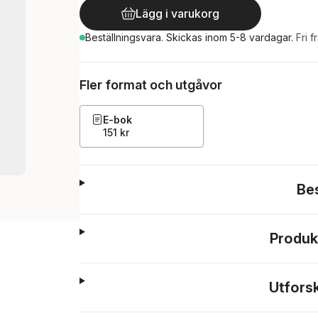
Lägg i varukorg
Beställningsvara.
Skickas
inom 5-8 vardagar
.
Fri f
Fler format och utgåvor
E-bok
151 kr
Be
Produk
Utfors