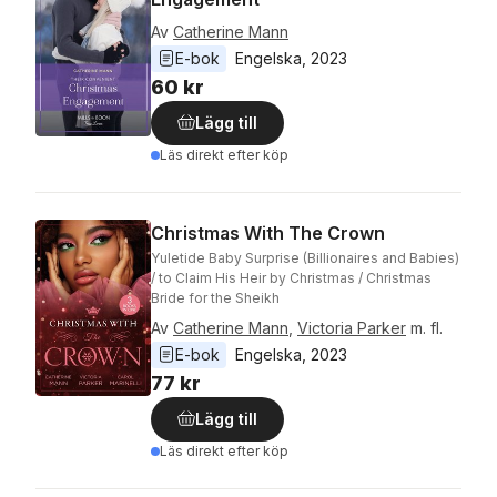
Av
Catherine Mann
E-bok
Engelska
, 
2023
60 kr
Lägg till
Läs direkt efter köp
Christmas With The Crown
Yuletide Baby Surprise (Billionaires and Babies)
/ to Claim His Heir by Christmas / Christmas
Bride for the Sheikh
Av
Catherine Mann
,
Victoria Parker
m. fl.
E-bok
Engelska
, 
2023
77 kr
Lägg till
Läs direkt efter köp