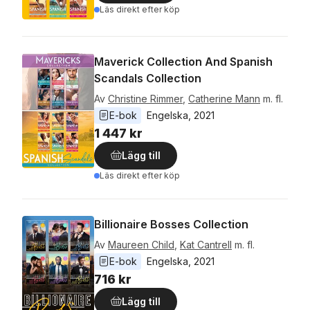
Läs direkt efter köp
Maverick Collection And Spanish
Scandals Collection
Av
Christine Rimmer
,
Catherine Mann
m. fl.
E-bok
Engelska
, 
2021
1 447 kr
Lägg till
Läs direkt efter köp
Billionaire Bosses Collection
Av
Maureen Child
,
Kat Cantrell
m. fl.
E-bok
Engelska
, 
2021
716 kr
Lägg till