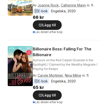
Av
Joanne Rock
,
Catherine Mann
m. fl.
E-bok
Engelska
, 
2020
66 kr
Lägg till
Läs direkt efter köp
Billionaire Boss: Falling For The
Billionaire
Rumours on the Red Carpet (Scandal in the
Spotlight) / Claimed by the Wealthy Magnate /
Playing for Keeps
Av
Carole Mortimer
,
Nina Milne
m. fl.
E-bok
Engelska
, 
2020
65 kr
Lägg till
Läs direkt efter köp