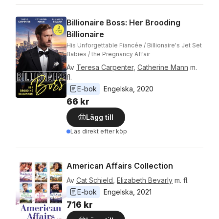
Billionaire Boss: Her Brooding
Billionaire
His Unforgettable Fiancée / Billionaire's Jet Set
Babies / the Pregnancy Affair
Av
Teresa Carpenter
,
Catherine Mann
m.
fl.
E-bok
Engelska
, 
2020
66 kr
Lägg till
Läs direkt efter köp
American Affairs Collection
Av
Cat Schield
,
Elizabeth Bevarly
m. fl.
E-bok
Engelska
, 
2021
716 kr