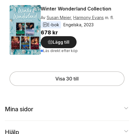
Winter Wonderland Collection
Av
Susan Meier
,
Harmony Evans
m. fl.
E-bok
Engelska
, 
2023
678 kr
Lägg till
Läs direkt efter köp
Visa 30 till
Mina sidor
Hjälp