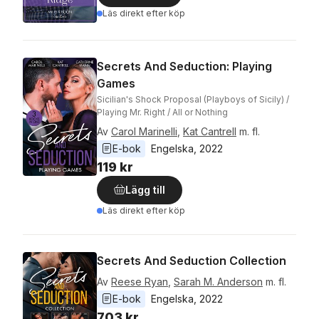
Läs direkt efter köp
Secrets And Seduction: Playing
Games
Sicilian's Shock Proposal (Playboys of Sicily) /
Playing Mr. Right / All or Nothing
Av
Carol Marinelli
,
Kat Cantrell
m. fl.
E-bok
Engelska
, 
2022
119 kr
Lägg till
Läs direkt efter köp
Secrets And Seduction Collection
Av
Reese Ryan
,
Sarah M. Anderson
m. fl.
E-bok
Engelska
, 
2022
703 kr