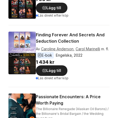
Lägg till
Läs direkt efter köp
Finding Forever And Secrets And
Seduction Collection
Av
Caroline Anderson
,
Carol Marinelli
m. fl.
E-bok
Engelska
, 
2022
1 434 kr
Lägg till
Läs direkt efter köp
Passionate Encounters: A Price
Worth Paying
The Billionaire Renegade (Alaskan Oil Barons) /
the Billionaire's Bridal Bargain / the Wedding