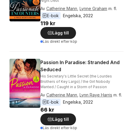
Night Debt
Av
Catherine Mann
,
Lynne Graham
m. fl.
E-bok
Engelska
, 
2022
119 kr
Lägg till
Läs direkt efter köp
Passion In Paradise: Stranded And
Seduced
His Secretary's Little Secret (the Lourdes
Brothers of Key Largo) / the Girl Nobody
Wanted / Caught in a Storm of Passion
Av
Catherine Mann
,
Lynn Raye Harris
m. fl.
E-bok
Engelska
, 
2022
66 kr
Lägg till
Läs direkt efter köp