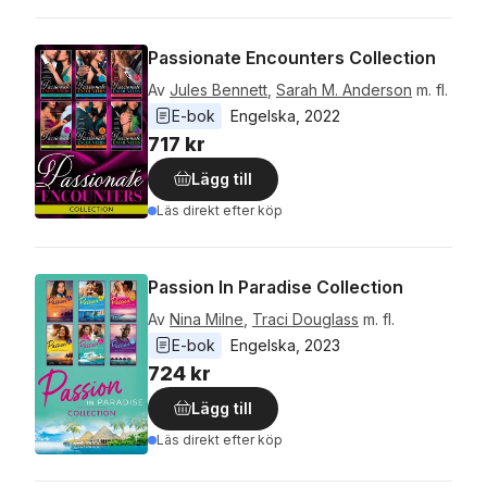
Passionate Encounters Collection
Av
Jules Bennett
,
Sarah M. Anderson
m. fl.
E-bok
Engelska
, 
2022
717 kr
Lägg till
Läs direkt efter köp
Passion In Paradise Collection
Av
Nina Milne
,
Traci Douglass
m. fl.
E-bok
Engelska
, 
2023
724 kr
Lägg till
Läs direkt efter köp