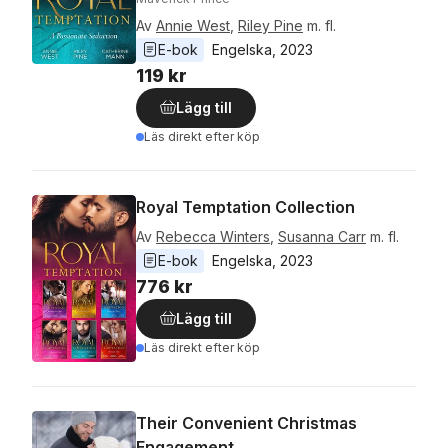
Av
Annie West
,
Riley Pine
m. fl.
E-bok
Engelska
, 
2023
119 kr
Lägg till
Läs direkt efter köp
Royal Temptation Collection
Av
Rebecca Winters
,
Susanna Carr
m. fl.
E-bok
Engelska
, 
2023
776 kr
Lägg till
Läs direkt efter köp
Their Convenient Christmas
Engagement