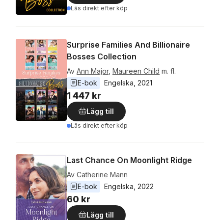
Läs direkt efter köp
Surprise Families And Billionaire
Bosses Collection
Av
Ann Major
,
Maureen Child
m. fl.
E-bok
Engelska
, 
2021
1 447 kr
Lägg till
Läs direkt efter köp
Last Chance On Moonlight Ridge
Av
Catherine Mann
E-bok
Engelska
, 
2022
60 kr
Lägg till