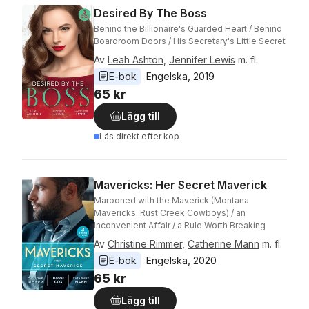
Desired By The Boss
Behind the Billionaire's Guarded Heart / Behind
Boardroom Doors / His Secretary's Little Secret
Av
Leah Ashton
,
Jennifer Lewis
m. fl.
E-bok
Engelska
, 
2019
65 kr
Lägg till
Läs direkt efter köp
Mavericks: Her Secret Maverick
Marooned with the Maverick (Montana
Mavericks: Rust Creek Cowboys) / an
Inconvenient Affair / a Rule Worth Breaking
Av
Christine Rimmer
,
Catherine Mann
m. fl.
E-bok
Engelska
, 
2020
65 kr
Lägg till