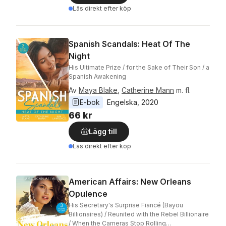
Läs direkt efter köp
Spanish Scandals: Heat Of The
Night
His Ultimate Prize / for the Sake of Their Son / a
Spanish Awakening
Av
Maya Blake
,
Catherine Mann
m. fl.
E-bok
Engelska
, 
2020
66 kr
Lägg till
Läs direkt efter köp
American Affairs: New Orleans
Opulence
His Secretary's Surprise Fiancé (Bayou
Billionaires) / Reunited with the Rebel Billionaire
/ When the Cameras Stop Rolling…