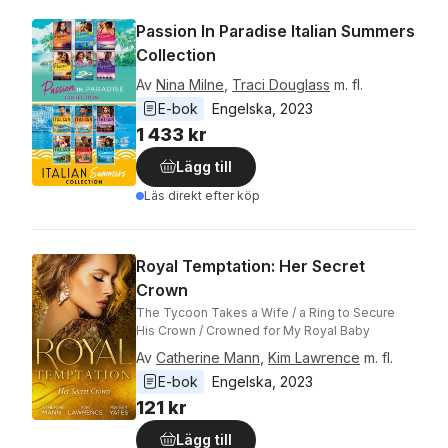
Passion In Paradise Italian Summers
Collection
Av
Nina Milne
,
Traci Douglass
m. fl.
E-bok
Engelska
, 
2023
1 433 kr
Lägg till
Läs direkt efter köp
Royal Temptation: Her Secret
Crown
The Tycoon Takes a Wife / a Ring to Secure
His Crown / Crowned for My Royal Baby
Av
Catherine Mann
,
Kim Lawrence
m. fl.
E-bok
Engelska
, 
2023
121 kr
Lägg till