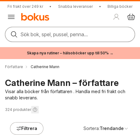
Fri frakt över 249 kr
•
Snabba leveranser
•
Billiga böcker
Sök bok, spel, pussel, penna...
Skapa nya rutiner – hälsoböcker upp till 50% →
Författare
Catherine Mann
Catherine Mann – författare
Visar alla böcker från författaren . Handla med fri frakt och
snabb leverans.
324
produkter
Filtrera
Sortera:
Trendande