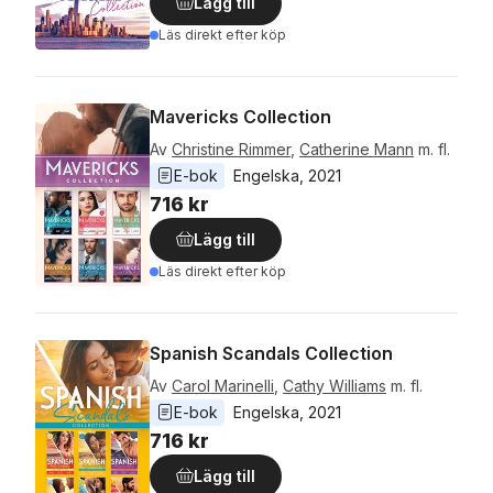
Lägg till
Läs direkt efter köp
Mavericks Collection
Av
Christine Rimmer
,
Catherine Mann
m. fl.
E-bok
Engelska
, 
2021
716 kr
Lägg till
Läs direkt efter köp
Spanish Scandals Collection
Av
Carol Marinelli
,
Cathy Williams
m. fl.
E-bok
Engelska
, 
2021
716 kr
Lägg till