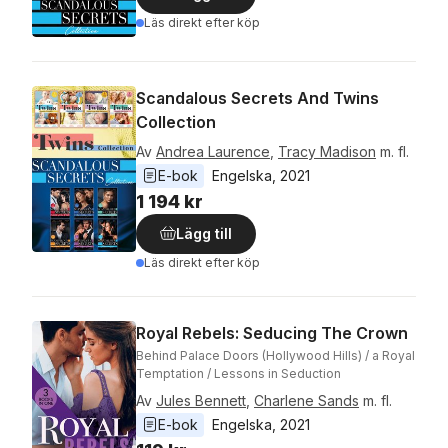
Läs direkt efter köp
Scandalous Secrets And Twins
Collection
Av
Andrea Laurence
,
Tracy Madison
m. fl.
E-bok
Engelska
, 
2021
1 194 kr
Lägg till
Läs direkt efter köp
Royal Rebels: Seducing The Crown
Behind Palace Doors (Hollywood Hills) / a Royal
Temptation / Lessons in Seduction
Av
Jules Bennett
,
Charlene Sands
m. fl.
E-bok
Engelska
, 
2021