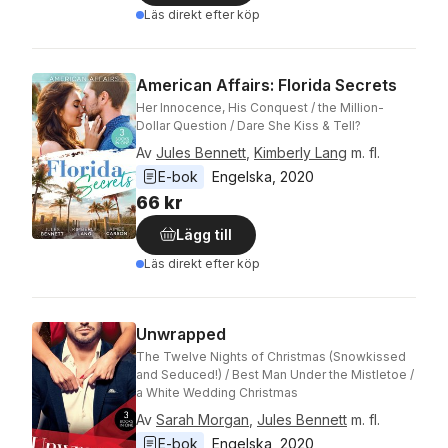
Läs direkt efter köp
American Affairs: Florida Secrets
Her Innocence, His Conquest / the Million-
Dollar Question / Dare She Kiss & Tell?
Av
Jules Bennett
,
Kimberly Lang
m. fl.
E-bok
Engelska
, 
2020
66 kr
Lägg till
Läs direkt efter köp
Unwrapped
The Twelve Nights of Christmas (Snowkissed
and Seduced!) / Best Man Under the Mistletoe /
a White Wedding Christmas
Av
Sarah Morgan
,
Jules Bennett
m. fl.
E-bok
Engelska
, 
2020