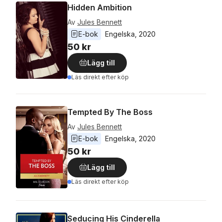
Hidden Ambition
Av
Jules Bennett
E-bok
Engelska
, 
2020
50 kr
Lägg till
Läs direkt efter köp
Tempted By The Boss
Av
Jules Bennett
E-bok
Engelska
, 
2020
50 kr
Lägg till
Läs direkt efter köp
Seducing His Cinderella