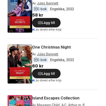
Av
Jules Bennett
E-bok
Engelska
, 
2022
58 kr
Lägg till
Läs direkt efter köp
One Christmas Night
Av
Jules Bennett
E-bok
Engelska
, 
2022
60 kr
Lägg till
Läs direkt efter köp
Island Escapes Collection
Av
Maureen Child
,
A.C. Arthur
m. fl.