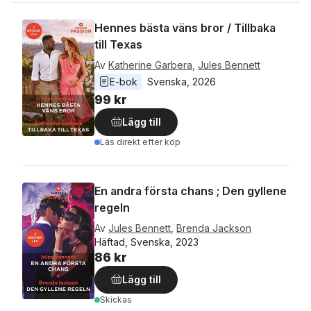
Hennes bästa väns bror / Tillbaka
till Texas
Av
Katherine Garbera
,
Jules Bennett
E-bok
Svenska
, 
2026
99 kr
Lägg till
Läs direkt efter köp
En andra första chans ; Den gyllene
regeln
Av
Jules Bennett
,
Brenda Jackson
Häftad, Svenska, 2023
86 kr
Lägg till
Skickas