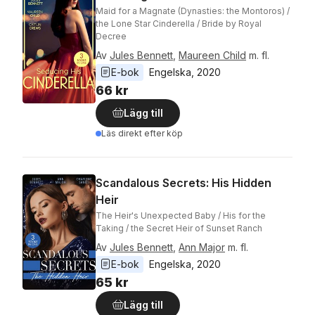
Maid for a Magnate (Dynasties: the Montoros) /
the Lone Star Cinderella / Bride by Royal
Decree
Av
Jules Bennett
,
Maureen Child
m. fl.
E-bok
Engelska
, 
2020
66 kr
Lägg till
Läs direkt efter köp
Scandalous Secrets: His Hidden
Heir
The Heir's Unexpected Baby / His for the
Taking / the Secret Heir of Sunset Ranch
Av
Jules Bennett
,
Ann Major
m. fl.
E-bok
Engelska
, 
2020
65 kr
Lägg till