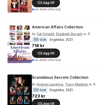
Lägg till
Läs direkt efter köp
American Affairs Collection
Av
Cat Schield
,
Elizabeth Bevarly
m. fl.
E-bok
Engelska
, 
2021
716 kr
Lägg till
Läs direkt efter köp
Scandalous Secrets Collection
Av
Andrea Laurence
,
Tracy Madison
m. fl.
E-bok
Engelska
, 
2021
723 kr
Lägg till