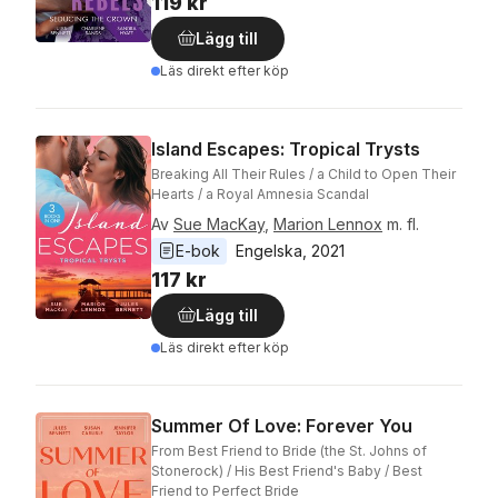
119 kr
Lägg till
Läs direkt efter köp
Island Escapes: Tropical Trysts
Breaking All Their Rules / a Child to Open Their
Hearts / a Royal Amnesia Scandal
Av
Sue MacKay
,
Marion Lennox
m. fl.
E-bok
Engelska
, 
2021
117 kr
Lägg till
Läs direkt efter köp
Summer Of Love: Forever You
From Best Friend to Bride (the St. Johns of
Stonerock) / His Best Friend's Baby / Best
Friend to Perfect Bride