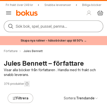
Fri frakt över 249 kr
•
Snabba leveranser
•
Billiga böcker
Sök bok, spel, pussel, penna...
Skapa nya rutiner – hälsoböcker upp till 50% →
Författare
Jules Bennett
Jules Bennett – författare
Visar alla böcker från författaren . Handla med fri frakt och
snabb leverans.
376
produkter
Filtrera
Sortera:
Trendande