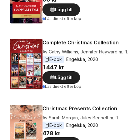
Lägg till
Läs direkt efter köp
Complete Christmas Collection
Av
Cathy Williams
,
Jennifer Hayward
m. fl.
E-bok
Engelska
, 
2020
1 447 kr
Lägg till
Läs direkt efter köp
Christmas Presents Collection
Av
Sarah Morgan
,
Jules Bennett
m. fl.
E-bok
Engelska
, 
2020
478 kr