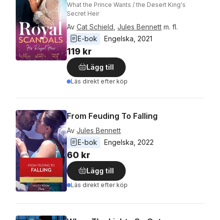
What the Prince Wants / the Desert King's
Secret Heir
Av
Cat Schield
,
Jules Bennett
m. fl.
E-bok
Engelska
, 
2021
119 kr
Lägg till
Läs direkt efter köp
From Feuding To Falling
Av
Jules Bennett
E-bok
Engelska
, 
2022
60 kr
Lägg till
Läs direkt efter köp