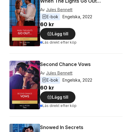
When The Lights Go Out…
Av
Jules Bennett
E-bok
Engelska
, 
2022
60 kr
Lägg till
Läs direkt efter köp
Second Chance Vows
Av
Jules Bennett
E-bok
Engelska
, 
2022
60 kr
Lägg till
Läs direkt efter köp
Snowed In Secrets