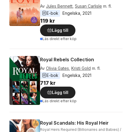
Av
Jules Bennett
,
Susan Carlisle
m. fl.
E-bok
Engelska
, 
2021
119 kr
Lägg till
Läs direkt efter köp
Royal Rebels Collection
Av
Olivia Gates
,
Kristi Gold
m. fl.
E-bok
Engelska
, 
2021
717 kr
Lägg till
Läs direkt efter köp
Royal Scandals: His Royal Heir
Royal Heirs Required (Billionaires and Babies) /