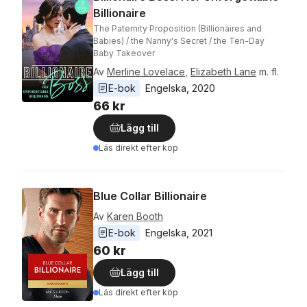
Billionaire
The Paternity Proposition (Billionaires and
Babies) / the Nanny's Secret / the Ten-Day
Baby Takeover
Av
Merline Lovelace
,
Elizabeth Lane
m. fl.
E-bok
Engelska
, 
2020
66 kr
Lägg till
Läs direkt efter köp
Blue Collar Billionaire
Av
Karen Booth
E-bok
Engelska
, 
2021
60 kr
Lägg till
Läs direkt efter köp