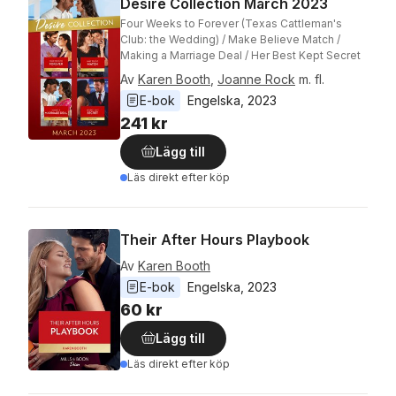
Desire Collection March 2023
Four Weeks to Forever (Texas Cattleman's
Club: the Wedding) / Make Believe Match /
Making a Marriage Deal / Her Best Kept Secret
Av
Karen Booth
,
Joanne Rock
m. fl.
E-bok
Engelska
, 
2023
241 kr
Lägg till
Läs direkt efter köp
Their After Hours Playbook
Av
Karen Booth
E-bok
Engelska
, 
2023
60 kr
Lägg till
Läs direkt efter köp