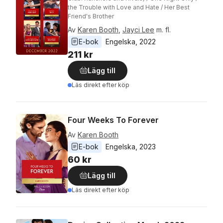
the Trouble with Love and Hate / Her Best
Friend's Brother
Av
Karen Booth
,
Jayci Lee
m. fl.
E-bok
Engelska
, 
2022
211 kr
Lägg till
Läs direkt efter köp
Four Weeks To Forever
Av
Karen Booth
E-bok
Engelska
, 
2023
60 kr
Lägg till
Läs direkt efter köp