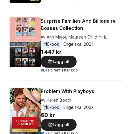
Surprise Families And Billionaire
Bosses Collection
Av
Ann Major
,
Maureen Child
m. fl.
E-bok
Engelska
, 
2021
1 447 kr
Lägg till
Läs direkt efter köp
Problem With Playboys
Av
Karen Booth
E-bok
Engelska
, 
2022
60 kr
Lägg till
Läs direkt efter köp