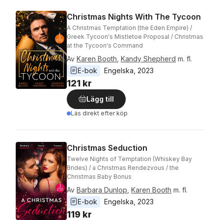
Christmas Nights With The Tycoon
A Christmas Temptation (the Eden Empire) /
Greek Tycoon's Mistletoe Proposal / Christmas
at the Tycoon's Command
Av
Karen Booth
,
Kandy Shepherd
m. fl.
E-bok
Engelska
, 
2023
121 kr
Lägg till
Läs direkt efter köp
Christmas Seduction
Twelve Nights of Temptation (Whiskey Bay
Brides) / a Christmas Rendezvous / the
Christmas Baby Bonus
Av
Barbara Dunlop
,
Karen Booth
m. fl.
E-bok
Engelska
, 
2023
119 kr