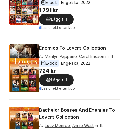
E-bok
Engelska
, 
2022
1 791 kr
Lägg till
Läs direkt efter köp
Enemies To Lovers Collection
Av
Marilyn Pappano
,
Carol Ericson
m. fl.
E-bok
Engelska
, 
2022
724 kr
Lägg till
Läs direkt efter köp
Bachelor Bosses And Enemies To
Lovers Collection
Av
Lucy Monroe
,
Annie West
m. fl.