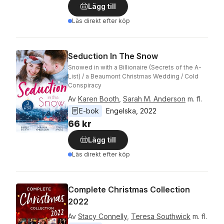
Lägg till
Läs direkt efter köp
Seduction In The Snow
Snowed in with a Billionaire (Secrets of the A-
List) / a Beaumont Christmas Wedding / Cold
Conspiracy
Av
Karen Booth
,
Sarah M. Anderson
m. fl.
E-bok
Engelska
, 
2022
66 kr
Lägg till
Läs direkt efter köp
Complete Christmas Collection
2022
Av
Stacy Connelly
,
Teresa Southwick
m. fl.