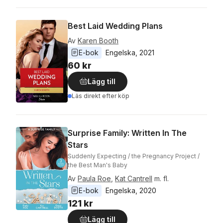
Best Laid Wedding Plans
Av
Karen Booth
E-bok
Engelska
, 
2021
60 kr
Lägg till
Läs direkt efter köp
Surprise Family: Written In The
Stars
Suddenly Expecting / the Pregnancy Project /
the Best Man's Baby
Av
Paula Roe
,
Kat Cantrell
m. fl.
E-bok
Engelska
, 
2020
121 kr
Lägg till