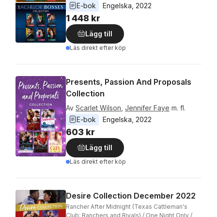
E-bok
Engelska
, 
2022
1 448 kr
Lägg till
Läs direkt efter köp
Presents, Passion And Proposals
Collection
Av
Scarlet Wilson
,
Jennifer Faye
m. fl.
E-bok
Engelska
, 
2022
603 kr
Lägg till
Läs direkt efter köp
Desire Collection December 2022
Rancher After Midnight (Texas Cattleman's
Club: Ranchers and Rivals) / One Night Only /