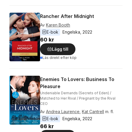
Rancher After Midnight
Av
Karen Booth
E-bok
Engelska
, 
2022
60 kr
Lägg till
Läs direkt efter köp
Enemies To Lovers: Business To
Pleasure
Undeniable Demands (Secrets of Eden) /
Matched to Her Rival / Pregnant by the Rival
CEO
Av
Andrea Laurence
,
Kat Cantrell
m. fl.
E-bok
Engelska
, 
2022
66 kr