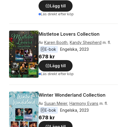
Lägg till
Läs direkt efter köp
Mistletoe Lovers Collection
Av
Karen Booth
,
Kandy Shepherd
m. fl.
E-bok
Engelska
, 
2023
678 kr
Lägg till
Läs direkt efter köp
Winter Wonderland Collection
Av
Susan Meier
,
Harmony Evans
m. fl.
E-bok
Engelska
, 
2023
678 kr
Lägg till