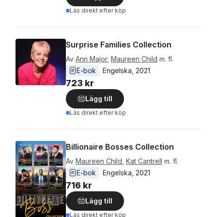
Läs direkt efter köp
Surprise Families Collection
Av
Ann Major
,
Maureen Child
m. fl.
E-bok
Engelska
, 
2021
723 kr
Lägg till
Läs direkt efter köp
Billionaire Bosses Collection
Av
Maureen Child
,
Kat Cantrell
m. fl.
E-bok
Engelska
, 
2021
716 kr
Lägg till
Läs direkt efter köp