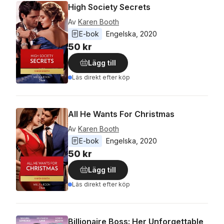
High Society Secrets
Av
Karen Booth
E-bok
Engelska
, 
2020
50 kr
Lägg till
Läs direkt efter köp
All He Wants For Christmas
Av
Karen Booth
E-bok
Engelska
, 
2020
50 kr
Lägg till
Läs direkt efter köp
Billionaire Boss: Her Unforgettable