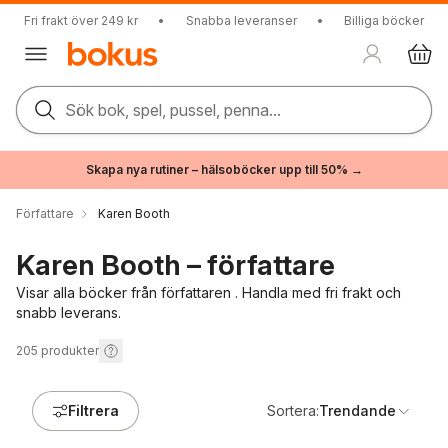
Fri frakt över 249 kr
•
Snabba leveranser
•
Billiga böcker
Sök bok, spel, pussel, penna...
Skapa nya rutiner – hälsoböcker upp till 50% →
Författare
Karen Booth
Karen Booth – författare
Visar alla böcker från författaren . Handla med fri frakt och
snabb leverans.
205
produkter
Filtrera
Sortera:
Trendande