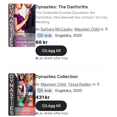
Dynasties: The Danforths
The Cinderella Scandal (Dynasties: the
Danforths) / Man Beneath the Uniform / Sin City
Wedding
Av
Barbara McCauley
,
Maureen Child
m. fl.
E-bok
Engelska
, 
2020
66 kr
Lägg till
Läs direkt efter köp
Dynasties Collection
Av
Maureen Child
,
Tessa Radley
m. fl.
E-bok
Engelska
, 
2020
431 kr
Lägg till
Läs direkt efter köp