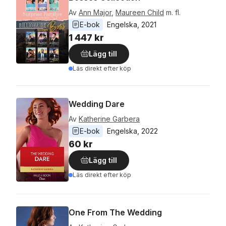
Av
Ann Major
,
Maureen Child
m. fl.
E-bok
Engelska
, 
2021
1 447 kr
Lägg till
Läs direkt efter köp
Wedding Dare
Av
Katherine Garbera
E-bok
Engelska
, 
2022
60 kr
Lägg till
Läs direkt efter köp
One From The Wedding