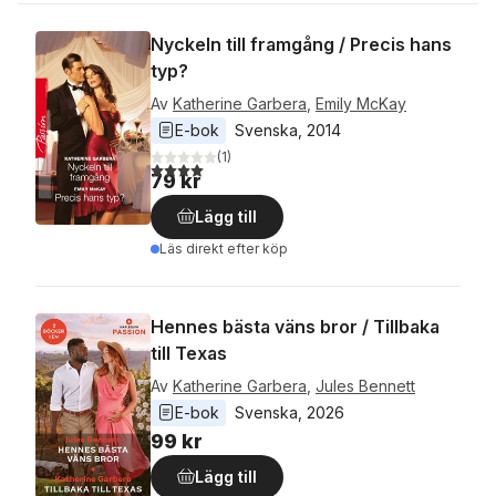
Nyckeln till framgång / Precis hans
typ?
Av
Katherine Garbera
,
Emily McKay
E-bok
Svenska
, 
2014
(
1
)
4,0
utav 5 stjärnor. Totalt antal röster:
79 kr
Lägg till
Läs direkt efter köp
Hennes bästa väns bror / Tillbaka
till Texas
Av
Katherine Garbera
,
Jules Bennett
E-bok
Svenska
, 
2026
99 kr
Lägg till