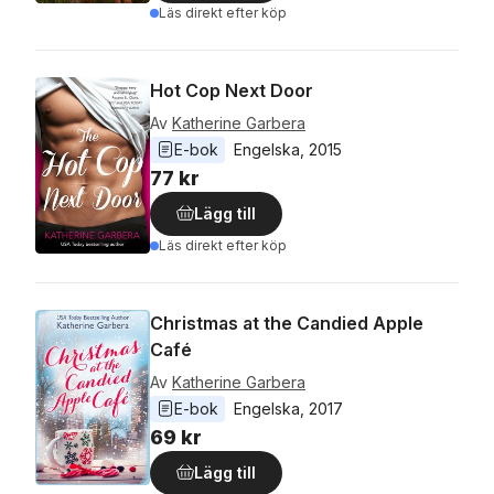
Läs direkt efter köp
Hot Cop Next Door
Av
Katherine Garbera
E-bok
Engelska
, 
2015
77 kr
Lägg till
Läs direkt efter köp
Christmas at the Candied Apple
Café
Av
Katherine Garbera
E-bok
Engelska
, 
2017
69 kr
Lägg till