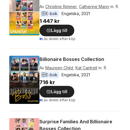
Av
Christine Rimmer
,
Catherine Mann
m. fl.
E-bok
Engelska
, 
2021
1 447 kr
Lägg till
Läs direkt efter köp
Billionaire Bosses Collection
Av
Maureen Child
,
Kat Cantrell
m. fl.
E-bok
Engelska
, 
2021
716 kr
Lägg till
Läs direkt efter köp
Surprise Families And Billionaire
Bosses Collection