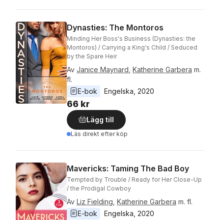
Dynasties: The Montoros
Minding Her Boss's Business (Dynasties: the
Montoros) / Carrying a King's Child / Seduced
by the Spare Heir
Av
Janice Maynard
,
Katherine Garbera
m.
fl.
E-bok
Engelska
, 
2020
66 kr
Lägg till
Läs direkt efter köp
Mavericks: Taming The Bad Boy
Tempted by Trouble / Ready for Her Close-Up
/ the Prodigal Cowboy
Av
Liz Fielding
,
Katherine Garbera
m. fl.
E-bok
Engelska
, 
2020