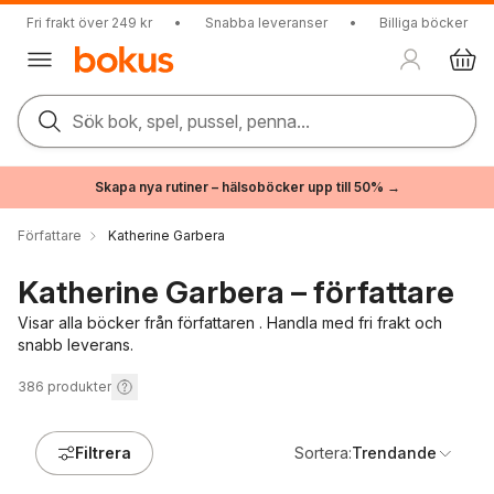
Fri frakt över 249 kr
•
Snabba leveranser
•
Billiga böcker
Sök bok, spel, pussel, penna...
Skapa nya rutiner – hälsoböcker upp till 50% →
Författare
Katherine Garbera
Katherine Garbera – författare
Visar alla böcker från författaren . Handla med fri frakt och
snabb leverans.
386
produkter
Filtrera
Sortera:
Trendande