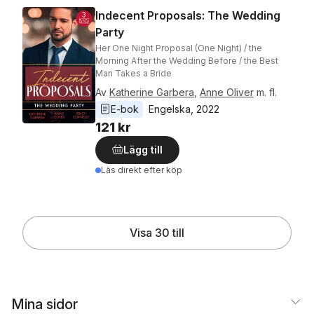
Indecent Proposals: The Wedding
Party
Her One Night Proposal (One Night) / the
Morning After the Wedding Before / the Best
Man Takes a Bride
Av
Katherine Garbera
,
Anne Oliver
m. fl.
E-bok
Engelska
, 
2022
121 kr
Lägg till
Läs direkt efter köp
Visa 30 till
Mina sidor