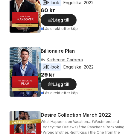
E-bok
Engelska
, 
2022
60 kr
Lägg till
Läs direkt efter köp
Billionaire Plan
Av
Katherine Garbera
E-bok
Engelska
, 
2022
29 kr
Lägg till
Läs direkt efter köp
Desire Collection March 2022
What Happens on Vacation… (Westmoreland
Legacy: the Outlaws) / the Rancher's Reckoning
/ Wrong Brother, Right Kiss / the One from the