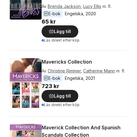
Av
Brenda Jackson
,
Lucy Ellis
m. fl.
E-bok
Engelska
, 
2020
65 kr
Lägg till
Läs direkt efter köp
Mavericks Collection
Av
Christine Rimmer
,
Catherine Mann
m. fl.
E-bok
Engelska
, 
2021
723 kr
Lägg till
Läs direkt efter köp
Maverick Collection And Spanish
Scandals Collection