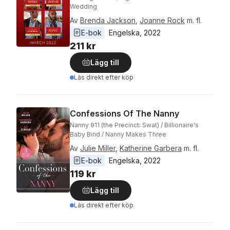
Wedding
Av
Brenda Jackson
,
Joanne Rock
m. fl.
E-bok
Engelska
, 
2022
211 kr
Lägg till
Läs direkt efter köp
Confessions Of The Nanny
Nanny 911 (the Precinct: Swat) / Billionaire's
Baby Bind / Nanny Makes Three
Av
Julie Miller
,
Katherine Garbera
m. fl.
E-bok
Engelska
, 
2022
119 kr
Lägg till
Läs direkt efter köp