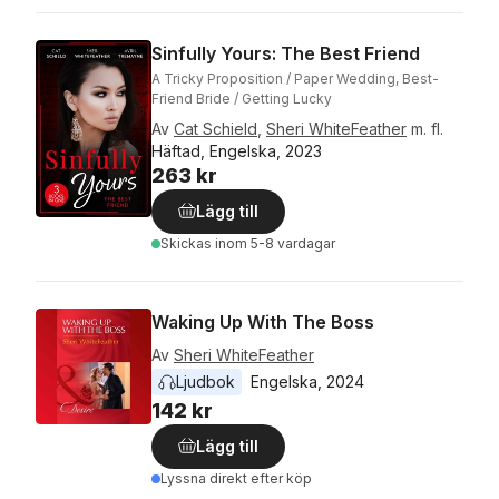
Sinfully Yours: The Best Friend
A Tricky Proposition / Paper Wedding, Best-
Friend Bride / Getting Lucky
Av
Cat Schield
,
Sheri WhiteFeather
m. fl.
Häftad, Engelska, 2023
263 kr
Lägg till
Skickas
inom 5-8 vardagar
Waking Up With The Boss
Av
Sheri WhiteFeather
Ljudbok
Engelska
, 
2024
142 kr
Lägg till
Lyssna direkt efter köp