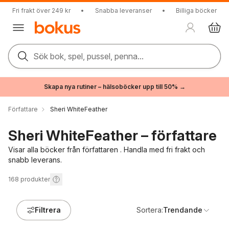
Fri frakt över 249 kr
•
Snabba leveranser
•
Billiga böcker
Sök bok, spel, pussel, penna...
Skapa nya rutiner – hälsoböcker upp till 50% →
Författare
Sheri WhiteFeather
Sheri WhiteFeather – författare
Visar alla böcker från författaren . Handla med fri frakt och
snabb leverans.
168
produkter
Filtrera
Sortera:
Trendande