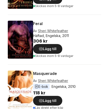
Skickas
inom 5-8 vardagar
Feral
Av
Sheri Whitefeather
Häftad, Engelska, 2011
306 kr
Lägg till
Skickas
inom 5-8 vardagar
Masquerade
Av
Sheri Whitefeather
E-bok
Engelska
, 
2010
118 kr
Lägg till
Läs direkt efter köp