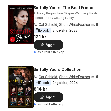
Sinfully Yours: The Best Friend
A Tricky Proposition / Paper Wedding, Best-
Friend Bride / Getting Lucky
Av
Cat Schield
,
Sheri WhiteFeather
m. fl.
E-bok
Engelska
, 
2023
121 kr
Lägg till
Läs direkt efter köp
Sinfully Yours Collection
Av
Cat Schield
,
Sheri WhiteFeather
m. fl.
E-bok
Engelska
, 
2024
814 kr
Lägg till
Läs direkt efter köp