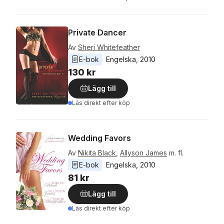
Private Dancer
Av
Sheri Whitefeather
E-bok
Engelska
, 
2010
130 kr
Lägg till
Läs direkt efter köp
Wedding Favors
Av
Nikita Black
,
Allyson James
m. fl.
E-bok
Engelska
, 
2010
81 kr
Lägg till
Läs direkt efter köp