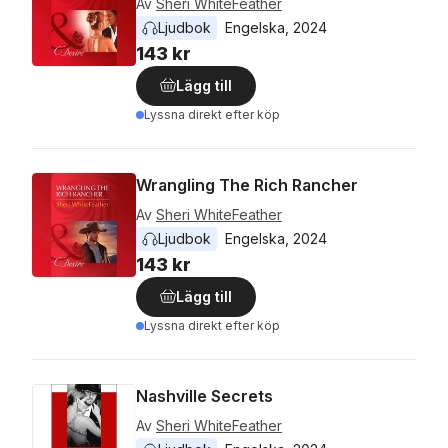
Av
Sheri WhiteFeather
Ljudbok
Engelska
, 
2024
143 kr
Lägg till
Lyssna direkt efter köp
Wrangling The Rich Rancher
Av
Sheri WhiteFeather
Ljudbok
Engelska
, 
2024
143 kr
Lägg till
Lyssna direkt efter köp
Nashville Secrets
Av
Sheri WhiteFeather