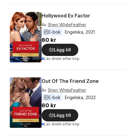
Hollywood Ex Factor
Av
Sheri WhiteFeather
E-bok
Engelska
, 
2021
60 kr
Lägg till
Läs direkt efter köp
Out Of The Friend Zone
Av
Sheri WhiteFeather
E-bok
Engelska
, 
2022
60 kr
Lägg till
Läs direkt efter köp