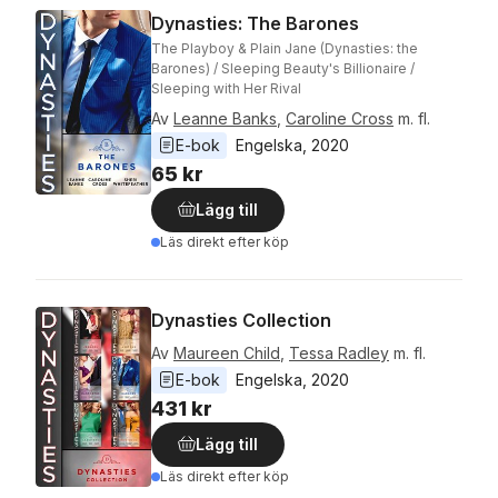
Dynasties: The Barones
The Playboy & Plain Jane (Dynasties: the
Barones) / Sleeping Beauty's Billionaire /
Sleeping with Her Rival
Av
Leanne Banks
,
Caroline Cross
m. fl.
E-bok
Engelska
, 
2020
65 kr
Lägg till
Läs direkt efter köp
Dynasties Collection
Av
Maureen Child
,
Tessa Radley
m. fl.
E-bok
Engelska
, 
2020
431 kr
Lägg till
Läs direkt efter köp