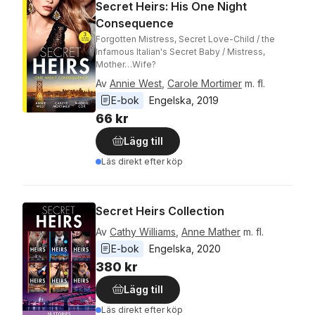
Secret Heirs: His One Night
Consequence
Forgotten Mistress, Secret Love-Child / the
Infamous Italian's Secret Baby / Mistress,
Mother…Wife?
Av
Annie West
,
Carole Mortimer
m. fl.
E-bok
Engelska
, 
2019
66 kr
Lägg till
Läs direkt efter köp
Secret Heirs Collection
Av
Cathy Williams
,
Anne Mather
m. fl.
E-bok
Engelska
, 
2020
380 kr
Lägg till
Läs direkt efter köp