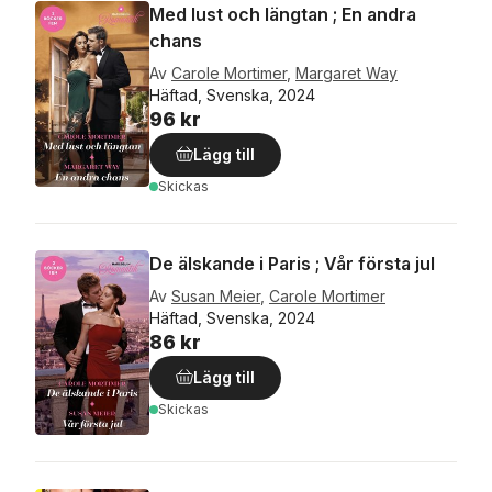
Med lust och längtan ; En andra
chans
Av
Carole Mortimer
,
Margaret Way
Häftad, Svenska, 2024
96 kr
Lägg till
Skickas
De älskande i Paris ; Vår första jul
Av
Susan Meier
,
Carole Mortimer
Häftad, Svenska, 2024
86 kr
Lägg till
Skickas