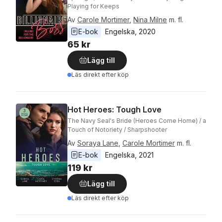
Playing for Keeps
Av
Carole Mortimer
,
Nina Milne
m. fl.
E-bok
Engelska
, 
2020
65 kr
Lägg till
Läs direkt efter köp
Hot Heroes: Tough Love
The Navy Seal's Bride (Heroes Come Home) / a
Touch of Notoriety / Sharpshooter
Av
Soraya Lane
,
Carole Mortimer
m. fl.
E-bok
Engelska
, 
2021
119 kr
Lägg till
Läs direkt efter köp