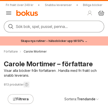
Fri frakt över 249 kr
•
Snabba leveranser
•
Billiga böcker
Sök bok, spel, pussel, penna...
Skapa nya rutiner – hälsoböcker upp till 50% →
Författare
Carole Mortimer
Carole Mortimer – författare
Visar alla böcker från författaren . Handla med fri frakt och
snabb leverans.
813
produkter
Filtrera
Sortera:
Trendande