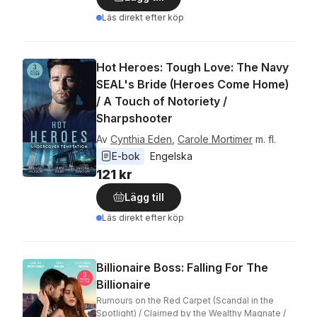
Läs direkt efter köp
Hot Heroes: Tough Love: The Navy
SEAL's Bride (Heroes Come Home)
/ A Touch of Notoriety /
Sharpshooter
Av
Cynthia Eden
,
Carole Mortimer
m. fl.
E-bok
Engelska
121 kr
Lägg till
Läs direkt efter köp
Billionaire Boss: Falling For The
Billionaire
Rumours on the Red Carpet (Scandal in the
Spotlight) / Claimed by the Wealthy Magnate /