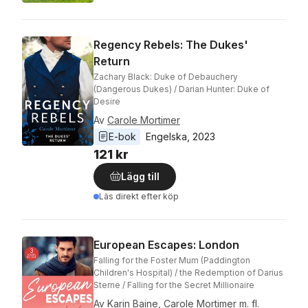
Regency Rebels: The Dukes'
Return
Zachary Black: Duke of Debauchery
(Dangerous Dukes) / Darian Hunter: Duke of
Desire
Av
Carole Mortimer
E-bok
Engelska
, 
2023
121 kr
Lägg till
Läs direkt efter köp
European Escapes: London
Falling for the Foster Mum (Paddington
Children's Hospital) / the Redemption of Darius
Sterne / Falling for the Secret Millionaire
Av
Karin Baine
,
Carole Mortimer
m. fl.