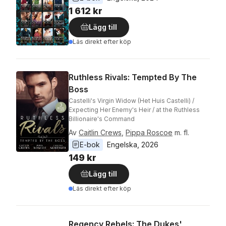
1 612 kr
Lägg till
Läs direkt efter köp
Ruthless Rivals: Tempted By The
Boss
Castelli's Virgin Widow (Het Huis Castelli) /
Expecting Her Enemy's Heir / at the Ruthless
Billionaire's Command
Av
Caitlin Crews
,
Pippa Roscoe
m. fl.
E-bok
Engelska
, 
2026
149 kr
Lägg till
Läs direkt efter köp
Regency Rebels: The Dukes'