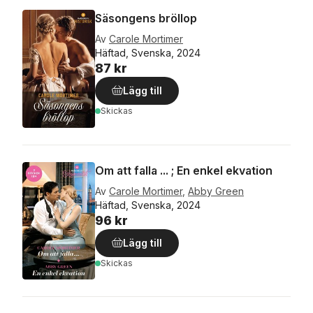
Säsongens bröllop
Av
Carole Mortimer
Häftad, Svenska, 2024
87 kr
Lägg till
Skickas
Om att falla ... ; En enkel ekvation
Av
Carole Mortimer
,
Abby Green
Häftad, Svenska, 2024
96 kr
Lägg till
Skickas