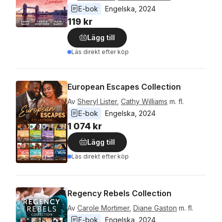
E-bok
Engelska
, 
2024
119 kr
Lägg till
Läs direkt efter köp
European Escapes Collection
Av
Sheryl Lister
,
Cathy Williams
m. fl.
E-bok
Engelska
, 
2024
1 074 kr
Lägg till
Läs direkt efter köp
Regency Rebels Collection
Av
Carole Mortimer
,
Diane Gaston
m. fl.
E-bok
Engelska
, 
2024