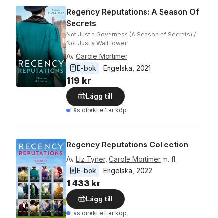
Regency Reputations: A Season Of
Secrets
Not Just a Governess (A Season of Secrets) /
Not Just a Wallflower
Av
Carole Mortimer
E-bok
Engelska
, 
2021
119 kr
Lägg till
Läs direkt efter köp
Regency Reputations Collection
Av
Liz Tyner
,
Carole Mortimer
m. fl.
E-bok
Engelska
, 
2022
1 433 kr
Lägg till
Läs direkt efter köp