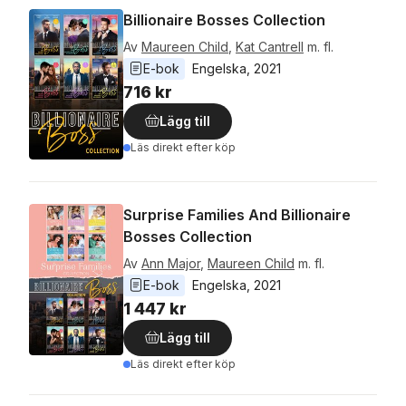
Billionaire Bosses Collection
Av
Maureen Child
,
Kat Cantrell
m. fl.
E-bok
Engelska
, 
2021
716 kr
Lägg till
Läs direkt efter köp
Surprise Families And Billionaire
Bosses Collection
Av
Ann Major
,
Maureen Child
m. fl.
E-bok
Engelska
, 
2021
1 447 kr
Lägg till
Läs direkt efter köp