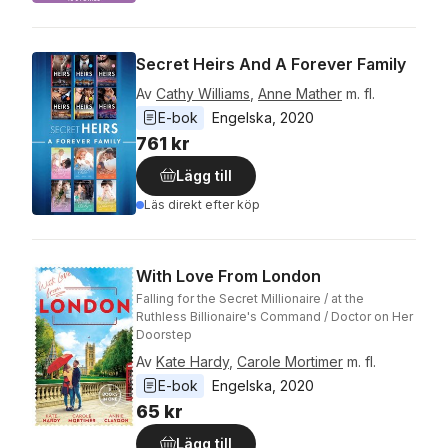
Secret Heirs And A Forever Family
Av
Cathy Williams
,
Anne Mather
m. fl.
E-bok
Engelska
, 
2020
761 kr
Lägg till
Läs direkt efter köp
With Love From London
Falling for the Secret Millionaire / at the
Ruthless Billionaire's Command / Doctor on Her
Doorstep
Av
Kate Hardy
,
Carole Mortimer
m. fl.
E-bok
Engelska
, 
2020
65 kr
Lägg till