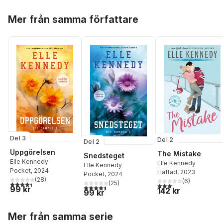
Hoppa över listan
Mer från samma författare
Del 3
Del 2
Del 2
Uppgörelsen
The Mistake
Snedsteget
Elle Kennedy
Elle Kennedy
Elle Kennedy
Pocket
, 2024
Häftad
, 2023
Pocket
, 2024
(
28
)
(
6
)
(
25
)
4,4
utav 5 stjärnor. Totalt antal röster:
3,2
utav 5 stjärnor. Tota
4,5
utav 5 stjärnor. Totalt antal röster:
99 kr
142 kr
99 kr
Hoppa över listan
Mer från samma serie