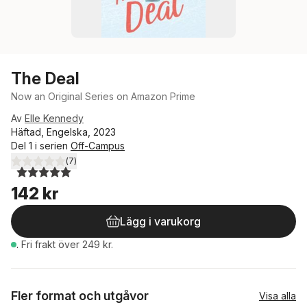
The Deal
Now an Original Series on Amazon Prime
Av
Elle Kennedy
Häftad, Engelska, 2023
Del 1 i serien
Off-Campus
(
7
)
5,0
utav 5 stjärnor. Totalt antal röster:
142 kr
Lägg i varukorg
.
Fri frakt över 249 kr.
Fler format och utgåvor
Visa alla