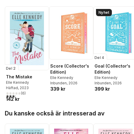
Nyhet
Del 4
Score (Collector's
Goal (Collector's
Del 2
Edition)
Edition)
The Mistake
Elle Kennedy
Elle Kennedy
Elle Kennedy
Inbunden
, 2026
Inbunden
, 2026
Häftad
, 2023
339 kr
399 kr
(
6
)
3,2
utav 5 stjärnor. Totalt antal röster:
142 kr
Hoppa över listan
Du kanske också är intresserad av