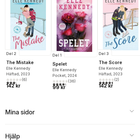
Del 2
Del 3
Del 1
The Mistake
The Score
Spelet
Elle Kennedy
Elle Kennedy
Elle Kennedy
Häftad
, 2023
Häftad
, 2023
Pocket
, 2024
(
6
)
(
2
)
(
36
)
3,2
utav 5 stjärnor. Totalt antal röster:
4,5
utav 5 stjärnor. Tota
4,3
utav 5 stjärnor. Totalt antal röster:
142 kr
142 kr
99 kr
Mina sidor
Hjälp