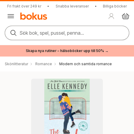
Fri frakt över 249 kr
•
Snabba leveranser
•
Billiga böcker
Sök bok, spel, pussel, penna...
Skapa nya rutiner – hälsoböcker upp till 50% →
Skönlitteratur
Romance
Modern och samtida romance