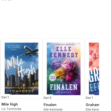
Del 1
Del 5
Del 1
Mile High
Finalen
Graham-effek
Liz Tomforde
Elle Kennedy
Elle Kennedy