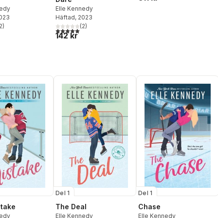
nedy
Elle Kennedy
2023
Häftad
, 2023
2
)
(
2
)
stjärnor. Totalt antal röster:
5,0
utav 5 stjärnor. Totalt antal röster:
142 kr
Del 1
Del 1
Chase
take
The Deal
Elle Kennedy
nedy
Elle Kennedy