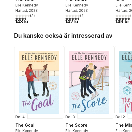
Elle Ken
Elle Kennedy
Elle Kennedy
Häftad
, 
Häftad
, 2023
Häftad
, 2023
(
(
3
)
(
2
)
5,0
utav 5 
3,7
utav 5 stjärnor. Totalt antal röster:
4,5
utav 5 stjärnor. Totalt antal röster:
149 kr
143 kr
142 kr
Hoppa över listan
Du kanske också är intresserad av
Del 4
Del 3
Del 2
The Goal
The Score
The Mis
Elle Kennedy
Elle Kennedy
Elle Ken