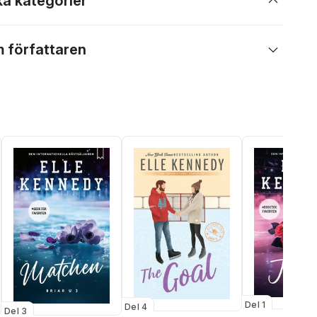
ka kategorier
 författaren
Del 1
Del 4
Del 3