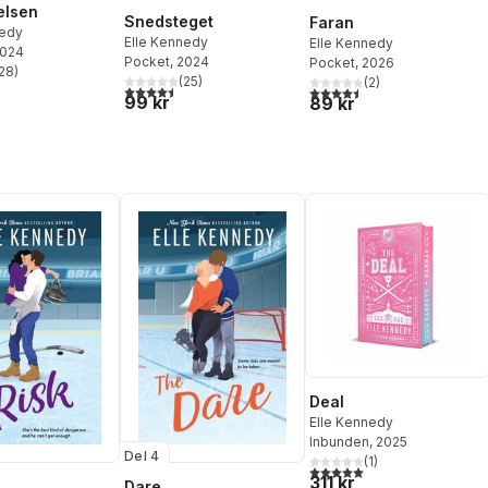
elsen
Snedsteget
Faran
nedy
Elle Kennedy
Elle Kennedy
2024
Pocket
, 2024
Pocket
, 2026
28
)
stjärnor. Totalt antal röster:
(
25
)
(
2
)
4,5
utav 5 stjärnor. Totalt antal röster:
4,5
utav 5 stjärnor. Totalt ant
99 kr
89 kr
Deal
Elle Kennedy
Inbunden
, 2025
Del 4
(
1
)
5,0
utav 5 stjärnor. Totalt ant
311 kr
Dare