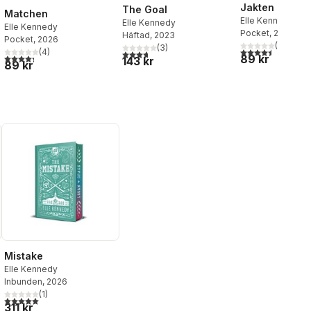
Jakten
The Goal
Matchen
Elle Kennedy
Elle Kennedy
Elle Kennedy
Pocket
, 2025
Häftad
, 2023
Pocket
, 2026
(
2
)
(
3
)
4,5
utav 5 stjärnor.
(
4
)
3,7
utav 5 stjärnor. Totalt antal röster:
4,3
utav 5 stjärnor. Totalt antal röster:
89 kr
al röster:
143 kr
89 kr
Mistake
Elle Kennedy
Inbunden
, 2026
(
1
)
al röster:
5,0
utav 5 stjärnor. Totalt antal röster:
311 kr