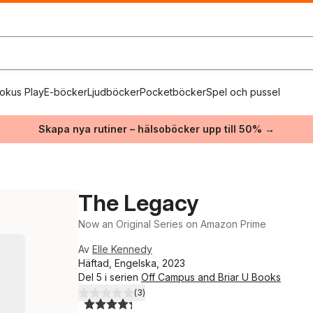
okus Play
E-böcker
Ljudböcker
Pocketböcker
Spel och pussel
Skapa nya rutiner – hälsoböcker upp till 50% →
The Legacy
Now an Original Series on Amazon Prime
Av
Elle Kennedy
Häftad, Engelska, 2023
Del 5 i serien
Off Campus and Briar U Books
(
3
)
4,3
utav 5 stjärnor. Totalt antal röster: