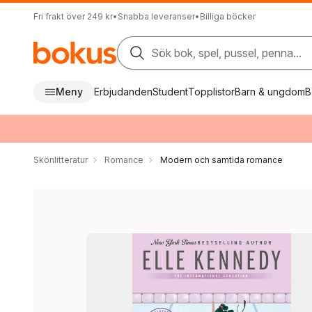
Fri frakt över 249 kr
•
Snabba leveranser
•
Billiga böcker
Sök bok, spel, pussel, penna...
Meny
Erbjudanden
Student
Topplistor
Barn & ungdom
B
Skönlitteratur
Romance
Modern och samtida romance