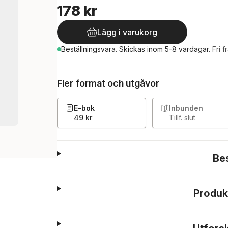
178 kr
Lägg i varukorg
Beställningsvara.
Skickas
inom 5-8 vardagar
.
Fri f
Fler format och utgåvor
E-bok
Inbunden
49 kr
Tillf. slut
Be
Produk