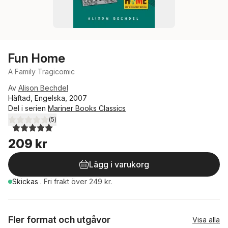
Fun Home
A Family Tragicomic
Av
Alison Bechdel
Häftad, Engelska, 2007
Del i serien
Mariner Books Classics
(
5
)
5,0
utav 5 stjärnor. Totalt antal röster:
209 kr
Lägg i varukorg
Skickas
.
Fri frakt över 249 kr.
Fler format och utgåvor
Visa alla