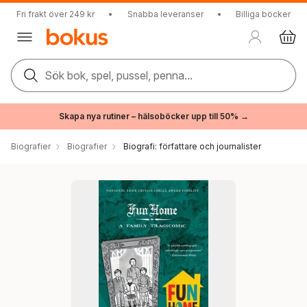
Fri frakt över 249 kr
•
Snabba leveranser
•
Billiga böcker
Sök bok, spel, pussel, penna...
Skapa nya rutiner – hälsoböcker upp till 50% →
Biografier
Biografier
Biografi: författare och journalister