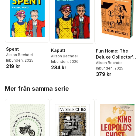
Spent
Kaputt
Fun Home: The
Alison Bechdel
Alison Bechdel
Deluxe Collector's
Inbunden
, 2025
Inbunden
, 2026
Edition: A Family
Alison Bechdel
219 kr
284 kr
Inbunden
, 2025
Tragicomic
379 kr
Hoppa över listan
Mer från samma serie