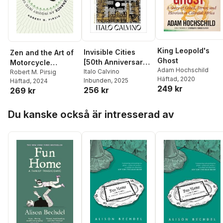
King Leopold's
Invisible Cities
Zen and the Art of
Ghost
[50th Anniversary
Motorcycle
Adam Hochschild
Edition]
Italo Calvino
Maintenance [50th
Robert M. Pirsig
Häftad
, 2020
Inbunden
, 2025
Häftad
, 2024
Anniversary
249 kr
256 kr
269 kr
Edition]
Hoppa över listan
Du kanske också är intresserad av