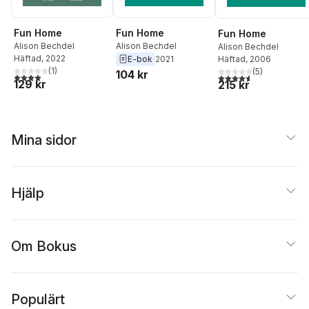
Fun Home
Fun Home
Fun Home
Alison Bechdel
Alison Bechdel
Alison Bechdel
Häftad
, 2022
Häftad
, 2006
E-bok
2021
(
1
)
(
5
)
104 kr
4,0
utav 5 stjärnor. Totalt antal röster:
4,6
utav 5 stjärnor. Tota
129 kr
215 kr
Mina sidor
Hjälp
Om Bokus
Populärt