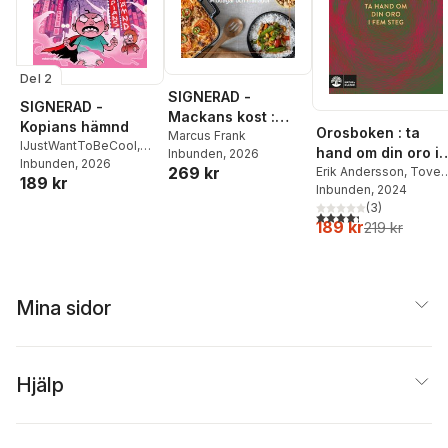
Del 2
SIGNERAD -
SIGNERAD -
Mackans kost :
Kopians hämnd
Orosboken : ta
Middagar och
Marcus Frank
IJustWantToBeCool
,
hand om din oro i
Inbunden
, 2026
matlådor
Joel Adolphson
Inbunden
, 2026
,
Emil
269 kr
fem steg
Erik Andersson
,
Tove
189 kr
Ejdemo Beer
,
Victor
Wahlund
Inbunden
, 2024
Beer
(
3
)
4,3
utav 5 stjärnor. Tota
189 kr
219 kr
Mina sidor
Hjälp