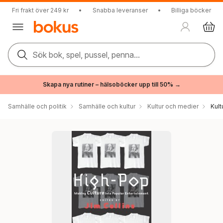
Fri frakt över 249 kr
•
Snabba leveranser
•
Billiga böcker
Sök bok, spel, pussel, penna...
Skapa nya rutiner – hälsoböcker upp till 50% →
Samhälle och politik
Samhälle och kultur
Kultur och medier
Kul