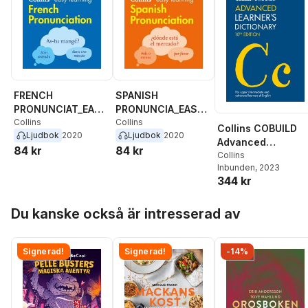
FRENCH
SPANISH
PRONUNCIAT_EASY
PRONUNCIA_EASY
LEAR EA
Collins
LEAR EA
Collins
Collins COBUILD
Ljudbok
2020
Ljudbok
2020
Advanced
84 kr
84 kr
Learner’s
Collins
Inbunden
, 2023
Dictionary
344 kr
Hoppa över listan
Du kanske också är intresserad av
Signerad!
Signerad!
-14%