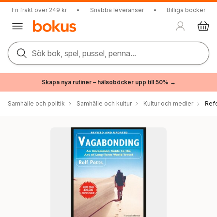
Fri frakt över 249 kr
•
Snabba leveranser
•
Billiga böcker
Sök bok, spel, pussel, penna...
Skapa nya rutiner – hälsoböcker upp till 50% →
Samhälle och politik
Samhälle och kultur
Kultur och medier
Ref