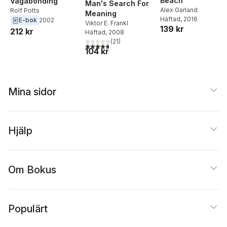
Beach
Vagabonding
Man's Search For
Alex Garland
Rolf Potts
Meaning
Häftad
, 2016
E-bok
2002
Viktor E. Frankl
139 kr
212 kr
Häftad
, 2008
(
21
)
4,7
utav 5 stjärnor. Totalt antal röster:
104 kr
Mina sidor
Hjälp
Om Bokus
Populärt