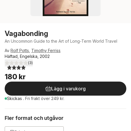
Vagabonding
An Uncommon Guide to the Art of Long-Term World Travel
Av
Rolf Potts
,
Timothy Ferriss
Häftad, Engelska, 2002
(
3
)
4,0
utav 5 stjärnor. Totalt antal röster:
180 kr
Lägg i varukorg
Skickas
.
Fri frakt över 249 kr.
Fler format och utgåvor