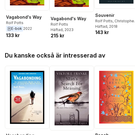
Souvenir
Vagabond's Way
Vagabond's Way
Rolf Potts
,
Christophe
Rolf Potts
Rolf Potts
Schaberg
Häftad
, 2018
,
Ian Bogost
E-bok
2022
Häftad
, 2023
143 kr
133 kr
215 kr
Hoppa över listan
Du kanske också är intresserad av