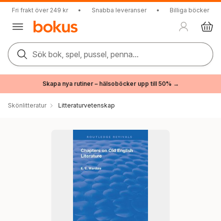
Fri frakt över 249 kr
•
Snabba leveranser
•
Billiga böcker
Sök bok, spel, pussel, penna...
Skapa nya rutiner – hälsoböcker upp till 50% →
Skönlitteratur
Litteraturvetenskap