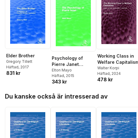
Elder Brother
Working Class in
Psychology of
Gregory Tillett
Welfare Capitalis
Pierre Janet
Häftad
, 2017
Walter Korpi
(Routledge
Elton Mayo
831 kr
Häftad
, 2024
Häftad
, 2015
Revivals)
478 kr
343 kr
Hoppa över listan
Du kanske också är intresserad av