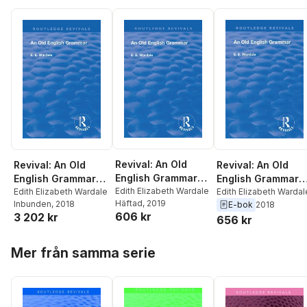
Revival: An Old
Revival: An Old
Revival: An Old
English Grammar
English Grammar
English Grammar
(1922)
Edith Elizabeth Wardale
(1922)
Edith Elizabeth Wardal
(1922)
Edith Elizabeth Wardale
Häftad
, 2019
Inbunden
, 2018
E-bok
2018
606 kr
3 202 kr
656 kr
Hoppa över listan
Mer från samma serie