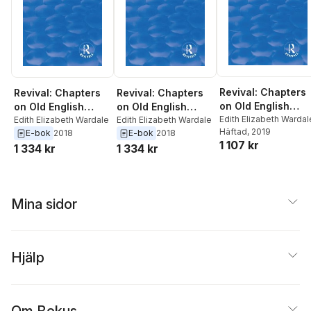
Revival: Chapters
Revival: Chapters
Revival: Chapters
on Old English
on Old English
on Old English
Literature (1935)
Edith Elizabeth Wardal
Literature (1935)
Edith Elizabeth Wardale
Literature (1935)
Edith Elizabeth Wardale
Häftad
, 2019
E-bok
2018
E-bok
2018
1 107 kr
1 334 kr
1 334 kr
Mina sidor
Hjälp