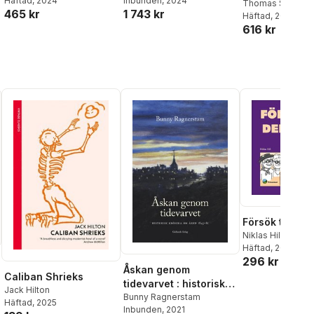
Häftad
, 2024
Inbunden
, 2024
Thomas Sowell
465 kr
1 743 kr
Häftad
, 2012
616 kr
Försök till de
Niklas Hill
,
Karin K
Häftad
, 2025
296 kr
Åskan genom
Caliban Shrieks
tidevarvet : historisk
Jack Hilton
krönika om åren 1845-
Bunny Ragnerstam
Häftad
, 2025
l röster:
Inbunden
, 2021
81