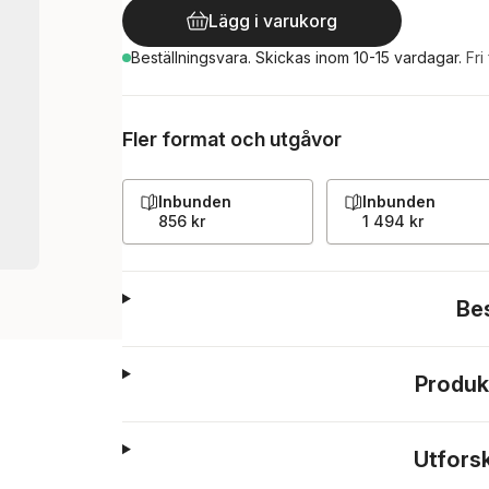
Lägg i varukorg
Beställningsvara.
Skickas
inom 10-15 vardagar
.
Fri
Fler format och utgåvor
Inbunden
Inbunden
856 kr
1 494 kr
Be
Produk
Utfors