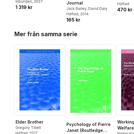
Green
Inbunden
,
Christopher
, 2027
Journal
Häftad
1 319 kr
Prosser
,
Geoffrey Evans
,
Jack Bailey
,
David Dary
470 kr
Jack Bailey
,
Jonathan
Häftad
, 2014
Mellon
165 kr
Hoppa över listan
Mer från samma serie
Elder Brother
Working
Psychology of Pierre
Gregory Tillett
Welfare
Janet (Routledge
Häftad
, 2017
Walter Ko