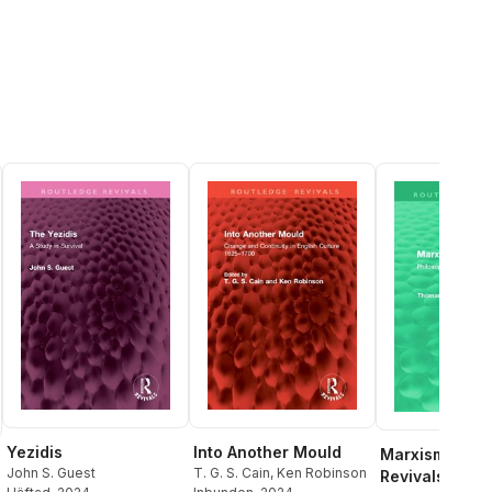
Yezidis
Into Another Mould
Marxism (Rout
John S. Guest
T. G. S. Cain
,
Ken Robinson
Revivals)