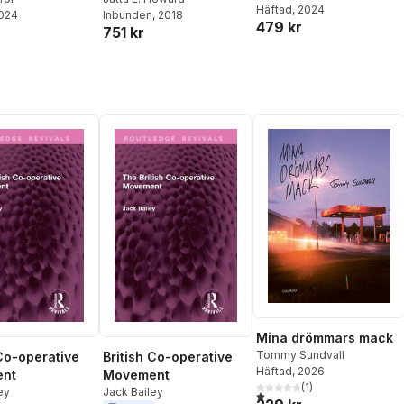
Häftad
, 2024
2024
Inbunden
, 2018
479 kr
751 kr
Mina drömmars mack
Tommy Sundvall
 Co-operative
British Co-operative
Häftad
, 2026
nt
Movement
(
1
)
ey
Jack Bailey
1,0
utav 5 stjärnor. Totalt anta