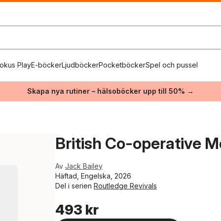
okus Play
E-böcker
Ljudböcker
Pocketböcker
Spel och pussel
Skapa nya rutiner – hälsoböcker upp till 50% →
British Co-operative 
Av
Jack Bailey
Häftad, Engelska, 2026
Del i serien
Routledge Revivals
493 kr