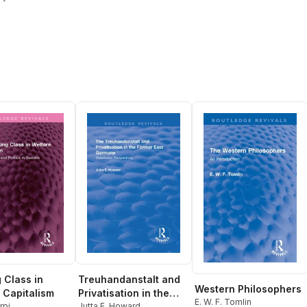
 Class in
Treuhandanstalt and
Western Philosophers
 Capitalism
Privatisation in the
E. W. F. Tomlin
rpi
Former East Germany
Jutta E. Howard