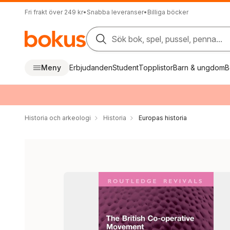
Fri frakt över 249 kr
•
Snabba leveranser
•
Billiga böcker
Sök bok, spel, pussel, penna...
Meny
Erbjudanden
Student
Topplistor
Barn & ungdom
B
Historia och arkeologi
Historia
Europas historia