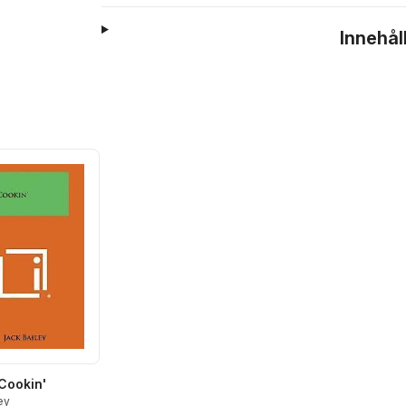
Innehål
Cookin'
ey