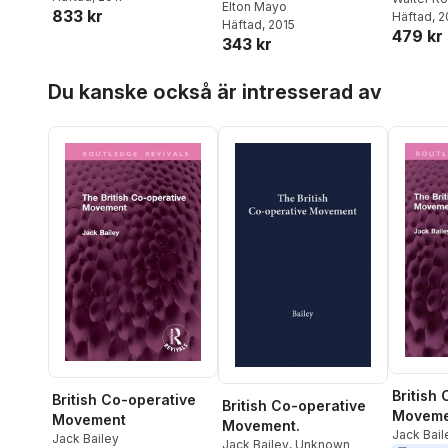
Revivals)
Elton Mayo
833 kr
Häftad
, 
Häftad
, 2015
479 kr
343 kr
Hoppa över listan
Du kanske också är intresserad av
British
British Co-operative
British Co-operative
Moveme
Movement
Movement.
Jack Bail
Jack Bailey
Jack Bailey
,
Unknown