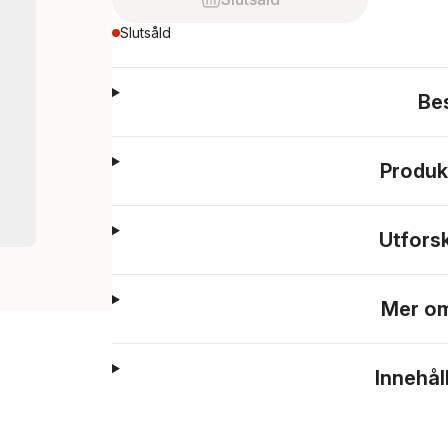
Slutsåld
Be
Produk
Utfors
Mer om
Innehål