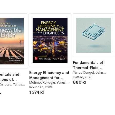
Fundamentals of
Thermal-Fluid
Energy Efficiency and
Sciences: 2026
Yunus Cengel
,
John
entals and
Cimbala
Häftad
, 2026
,
Afshin Ghajar
Management for
Release ISE
tions of
880 kr
Engineers
Mehmet Kanoglu
,
Yunus
ble Energy
Kanoglu
,
Yunus
Cengel
Inbunden
, 2019
1 374 kr
r