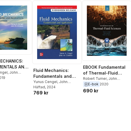
MECHANICS:
ENTALS AND
EBOOK Fundamental
Fluid Mechanics:
TIONS, SI
ngel
,
John
of Thermal-Fluid
Fundamentals and
2019
Sciences 5e in SI
Robert Turner
,
John
Applications: 2024
Yunus Cengel
,
John
Cimbala
,
Yunus Cengel
E-bok
2020
Units
Cimbala
Häftad
, 2024
Release ISE
690 kr
769 kr