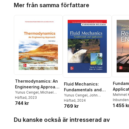
Hoppa över listan
Mer från samma författare
Thermodynamics: An
Fundam
Fluid Mechanics:
Engineering Approach
Applica
Fundamentals and
ISE
Yunus Cengel
,
Michael
Renewa
Mehmet 
Applications: 2024
Yunus Cengel
,
John
Boles
Häftad
,
Mehmet Kanoglu
, 2023
Cengel
Inbunden
Cimbala
Häftad
, 2024
Release ISE
744 kr
1 455 k
769 kr
Hoppa över listan
Du kanske också är intresserad av