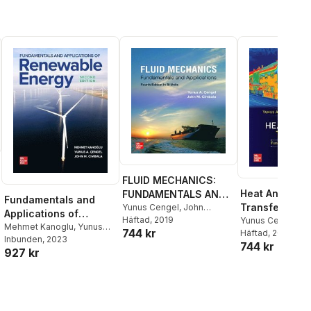
FLUID MECHANICS:
Heat And Mas
FUNDAMENTALS AND
Fundamentals and
Transfer, 6th E
APPLICATIONS, SI
Yunus Cengel
,
John
Applications of
Cimbala
Häftad
, 2019
Si Units
Yunus Cengel
,
Af
Renewable Energy,
Mehmet Kanoglu
,
Yunus
744 kr
Ghajar
Häftad
, 2020
Cengel
Inbunden
,
John Cimbala
, 2023
Second Edition
744 kr
927 kr