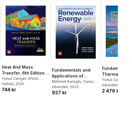
Heat And Mass
Fundamentals
Fundamentals and
Transfer, 6th Edition,
Thermal-Fluid
Applications of
Si Units
Yunus Cengel
,
Afshin
Sciences
Yunus Cengel
,
J
Renewable Energy,
Mehmet Kanoglu
,
Yunus
Ghajar
Häftad
, 2020
Cimbala
Inbunden
,
Afshin G
, 2021
Cengel
Inbunden
,
John Cimbala
, 2023
Second Edition
744 kr
2 476 kr
927 kr