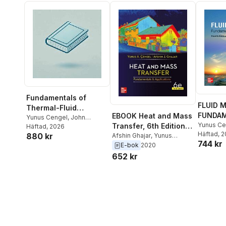
Fundamentals of
FLUID 
Thermal-Fluid
FUNDAM
EBOOK Heat and Mass
Sciences: 2026
Yunus Cengel
,
John
APPLICA
Yunus Ce
Transfer, 6th Edition in
Cimbala
Häftad
, 2026
,
Afshin Ghajar
Release ISE
Cimbala
Häftad
, 
880 kr
SI Units
Afshin Ghajar
,
Yunus
744 kr
Cengel
E-bok
2020
652 kr