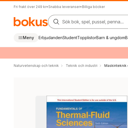
Fri frakt över 249 kr
•
Snabba leveranser
•
Billiga böcker
Sök bok, spel, pussel, penna...
Meny
Erbjudanden
Student
Topplistor
Barn & ungdom
B
Naturvetenskap och teknik
Teknik och industri
Maskinteknik 