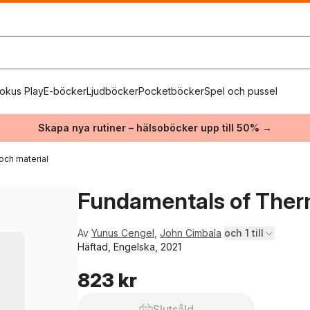
okus Play
E-böcker
Ljudböcker
Pocketböcker
Spel och pussel
Skapa nya rutiner – hälsoböcker upp till 50% →
och material
Fundamentals of Therm
Av
Yunus Cengel
,
John Cimbala
och 1 till
Häftad, Engelska, 2021
823 kr
Slutsåld