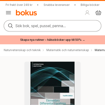
Fri frakt över 249 kr
•
Snabba leveranser
•
Billiga böcker
Sök bok, spel, pussel, penna...
Skapa nya rutiner – hälsoböcker upp till 50% →
Naturvetenskap och teknik
Matematik och naturvetenskap
Matema