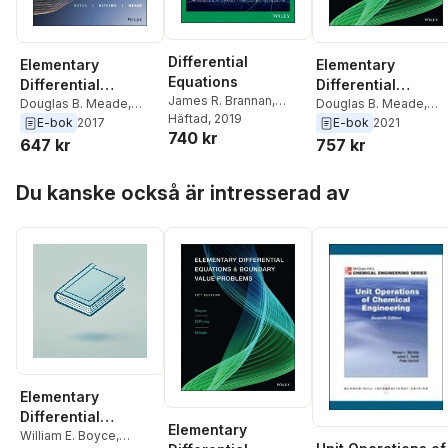
Differential
Elementary
Elementary
Equations
Differential
Differential
James R. Brannan
,
Equations and
Douglas B. Meade
,
Equations and
Douglas B. Meade
,
William E. Boyce
Häftad
, 2019
Richard C. DiPrima
,
Richard C. DiPrima
,
E-bok
2017
E-bok
2021
Boundary Value
Boundary Value
740 kr
William E. Boyce
William E. Boyce
647 kr
757 kr
Problems
Problems
Hoppa över listan
Du kanske också är intresserad av
Elementary
Differential
Elementary
Equations and
William E. Boyce
,