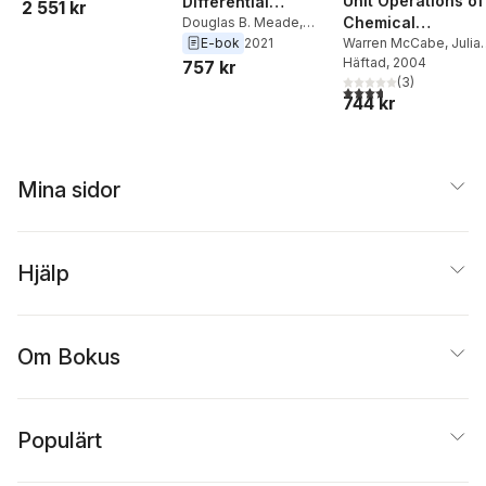
Unit Operations of
Differential
2 551 kr
Richard C. DiPrima
Boundary Value
Chemical
Equations and
Douglas B. Meade
,
Problems, Binder
Richard C. DiPrima
,
Engineering (Int'l
Warren McCabe
,
Julia
E-bok
2021
Boundary Value
Version
William E. Boyce
Smith
Häftad
,
Peter Harriott
, 2004
Ed)
757 kr
Problems
(
3
)
3,7
utav 5 stjärnor. Tota
744 kr
Mina sidor
Hjälp
Om Bokus
Populärt