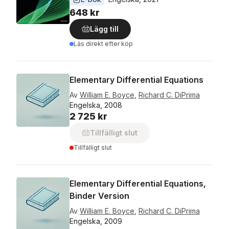
648 kr
Lägg till
Läs direkt efter köp
Elementary Differential Equations
Av
William E. Boyce
,
Richard C. DiPrima
Engelska, 2008
2 725 kr
Tillfälligt slut
Tillfälligt slut
Elementary Differential Equations,
Binder Version
Av
William E. Boyce
,
Richard C. DiPrima
Engelska, 2009