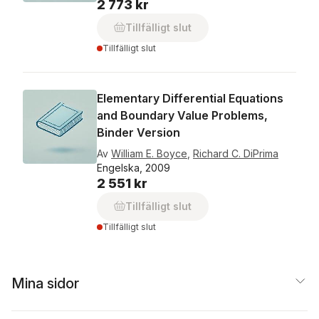
2 773 kr
Tillfälligt slut
Tillfälligt slut
Elementary Differential Equations
and Boundary Value Problems,
Binder Version
Av
William E. Boyce
,
Richard C. DiPrima
Engelska, 2009
2 551 kr
Tillfälligt slut
Tillfälligt slut
Mina sidor