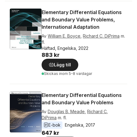
Elementary Differential Equations
and Boundary Value Problems,
International Adaptation
Av
William E. Boyce
,
Richard C. DiPrima
m.
fl.
Häftad, Engelska, 2022
883 kr
Lägg till
Skickas
inom 5-8 vardagar
Elementary Differential Equations
and Boundary Value Problems
Av
Douglas B. Meade
,
Richard C.
DiPrima
m. fl.
E-bok
Engelska
, 
2017
647 kr