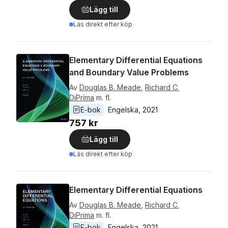
Lägg till
Läs direkt efter köp
Elementary Differential Equations
and Boundary Value Problems
Av
Douglas B. Meade
,
Richard C.
DiPrima
m. fl.
E-bok
Engelska
, 
2021
757 kr
Lägg till
Läs direkt efter köp
Elementary Differential Equations
Av
Douglas B. Meade
,
Richard C.
DiPrima
m. fl.
E-bok
Engelska
, 
2021