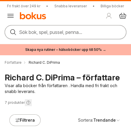
Fri frakt över 249 kr
•
Snabba leveranser
•
Billiga böcker
Sök bok, spel, pussel, penna...
Skapa nya rutiner – hälsoböcker upp till 50% →
Författare
Richard C. DiPrima
Richard C. DiPrima – författare
Visar alla böcker från författaren . Handla med fri frakt och
snabb leverans.
7
produkter
Filtrera
Sortera:
Trendande