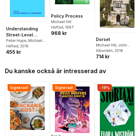
Policy Process
Michael Hill
Häftad
, 1997
Understanding
968 kr
Street-Level
Dorset
Bureaucracy
Peter Hupe
,
Michael
Michael Hill
,
John
Hill
Häftad
,
Aurélien Buffat
, 2016
Newman
Inbunden
,
, 2018
Nikolaus
455 kr
714 kr
Pevsner
Hoppa över listan
Du kanske också är intresserad av
Signerad!
Signerad!
-19%