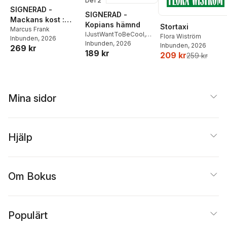
Del 2
SIGNERAD -
SIGNERAD -
Mackans kost :
Kopians hämnd
Stortaxi
Middagar och
Marcus Frank
IJustWantToBeCool
,
Flora Wiström
Inbunden
, 2026
matlådor
Joel Adolphson
Inbunden
, 2026
,
Emil
Inbunden
, 2026
269 kr
189 kr
Ejdemo Beer
,
Victor
209 kr
259 kr
Beer
Mina sidor
Hjälp
Om Bokus
Populärt