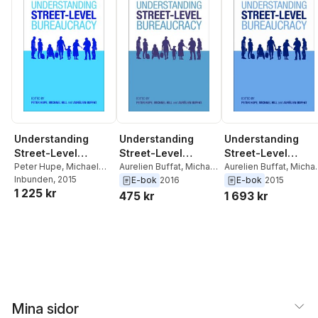
Understanding
Understanding
Understanding
Street-Level
Street-Level
Street-Level
Bureaucracy
Peter Hupe
,
Michael
Bureaucracy
Aurelien Buffat
,
Michael
Bureaucracy
Aurelien Buffat
,
Micha
Hill
Inbunden
,
Aurélien Buffat
, 2015
Hill
,
Peter Hupe
Hill
,
Peter Hupe
E-bok
2016
E-bok
2015
1 225 kr
475 kr
1 693 kr
Mina sidor