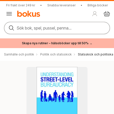
Fri frakt över 249 kr
•
Snabba leveranser
•
Billiga böcker
Sök bok, spel, pussel, penna...
Skapa nya rutiner – hälsoböcker upp till 50% →
Samhälle och politik
Politik och statsskick
Statsskick och politisk