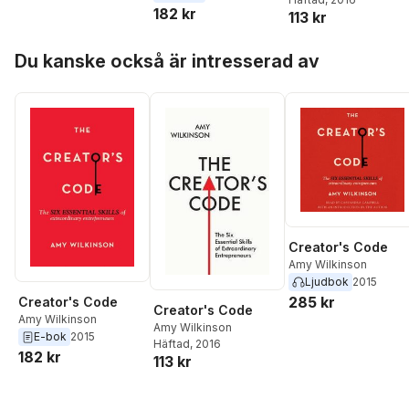
182 kr
113 kr
Hoppa över listan
Du kanske också är intresserad av
Creator's Code
Amy Wilkinson
Ljudbok
2015
285 kr
Creator's Code
Creator's Code
Amy Wilkinson
Amy Wilkinson
E-bok
2015
Häftad
, 2016
182 kr
113 kr