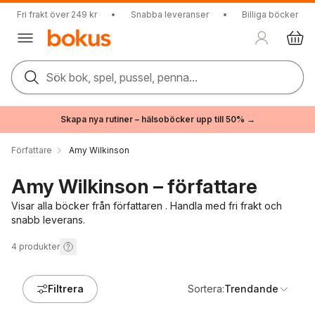
Fri frakt över 249 kr
•
Snabba leveranser
•
Billiga böcker
Sök bok, spel, pussel, penna...
Skapa nya rutiner – hälsoböcker upp till 50% →
Författare
Amy Wilkinson
Amy Wilkinson – författare
Visar alla böcker från författaren . Handla med fri frakt och
snabb leverans.
4
produkter
Filtrera
Sortera:
Trendande