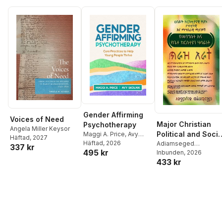
Gender Affirming
Voices of Need
Major Christian
Psychotherapy
Angela Miller Keysor
Political and Socia
Maggi A. Price
,
Avy
Häftad
, 2027
Skolnik
Häftad
, 2026
Roles / The
Adiamseged
337 kr
495 kr
Woldemariam
Inbunden
, 2026
Responsibility of
433 kr
the State and the
Church. Volume
four