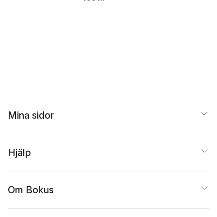
Church. Volume
four
Mina sidor
Hjälp
Om Bokus