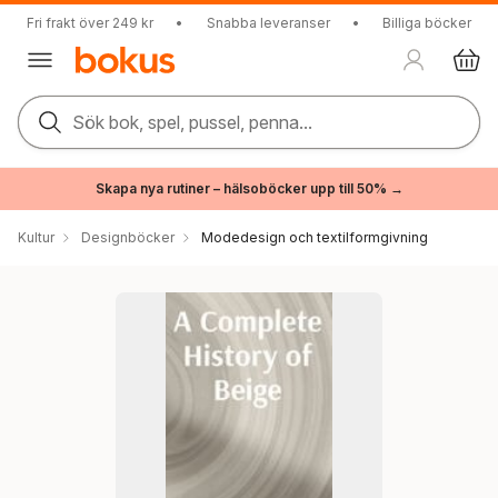
Fri frakt över 249 kr
•
Snabba leveranser
•
Billiga böcker
Sök bok, spel, pussel, penna...
Skapa nya rutiner – hälsoböcker upp till 50% →
Kultur
Designböcker
Modedesign och textilformgivning