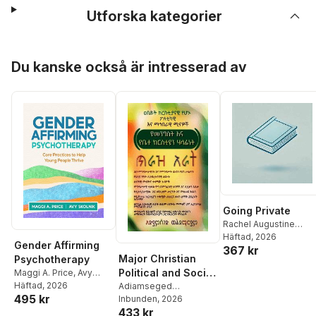
Utforska kategorier
Hoppa över listan
Du kanske också är intresserad av
Going Private
Rachel Augustine
Potter
Häftad
, 2026
Gender Affirming
367 kr
Major Christian
Psychotherapy
Political and Social
Maggi A. Price
,
Avy
Skolnik
Häftad
, 2026
Roles / The
Adiamseged
495 kr
Woldemariam
Inbunden
, 2026
Responsibility of
433 kr
the State and the