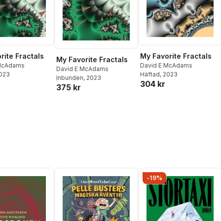
rite Fractals
My Favorite Fractals
My Favorite Fractals
 McAdams
David E McAdams
David E McAdams
2023
Häftad
, 2023
Inbunden
, 2023
304 kr
375 kr
-19%