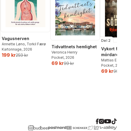
Vagusnerven
Del 2
Annette Løno
,
Torkil Færø
Tidvattnets hemlighet
Vykort från en
Kartonnage
, 2026
Veronica Henry
mördare
199 kr
259 kr
Pocket
, 2026
Mattias Edvards
69 kr
99 kr
Pocket
, 2026
69 kr
99 kr