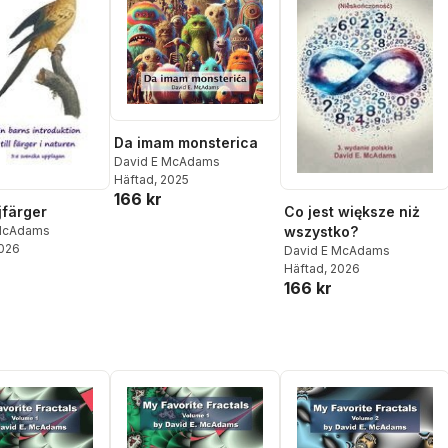
Da imam monsterica
David E McAdams
Häftad
, 2025
166 kr
färger
Co jest większe niż
 McAdams
wszystko?
2026
David E McAdams
Häftad
, 2026
166 kr