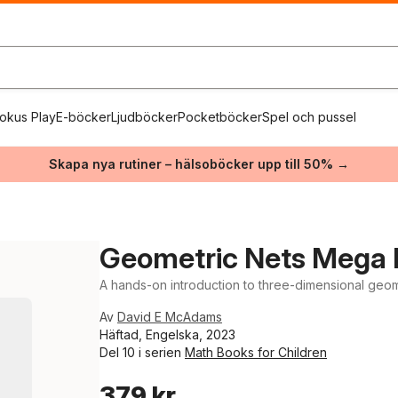
okus Play
E-böcker
Ljudböcker
Pocketböcker
Spel och pussel
Skapa nya rutiner – hälsoböcker upp till 50% →
Geometric Nets Mega 
A hands-on introduction to three-dimensional geome
Av
David E McAdams
Häftad, Engelska, 2023
Del 10 i serien
Math Books for Children
379 kr