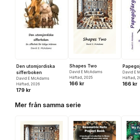
Shapes Two
Den utomjordiska
Papegoj
David E McAdams
sifferboken
David E
Häftad
, 2025
Häftad
, 
David E McAdams
166 kr
166 kr
Häftad
, 2026
179 kr
Hoppa över listan
Mer från samma serie