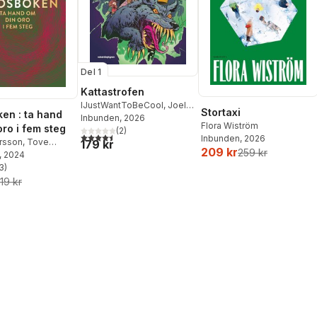
Del 1
Kattastrofen
IJustWantToBeCool
,
Joel
Stortaxi
en : ta hand
Adolphson
Inbunden
, 2026
,
Emil Ejdemo
Flora Wiström
oro i fem steg
Beer
,
Victor Beer
(
2
)
4,5
utav 5 stjärnor. Totalt antal röster:
Inbunden
, 2026
ersson
,
Tove
179 kr
209 kr
259 kr
, 2024
3
)
stjärnor. Totalt antal röster:
19 kr