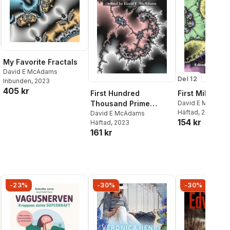
My Favorite Fractals
David E McAdams
Del 12
Inbunden
, 2023
405 kr
First Hundred
First Million Di
Thousand Prime
David E McAdam
Häftad
, 2023
Numbers
David E McAdams
154 kr
Häftad
, 2023
161 kr
-23%
-30%
-30%