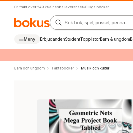
Fri frakt över 249 kr
•
Snabba leveranser
•
Billiga böcker
Sök bok, spel, pussel, penna...
Meny
Erbjudanden
Student
Topplistor
Barn & ungdom
B
Barn och ungdom
Faktaböcker
Musik och kultur