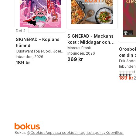
Del 2
SIGNERAD - Mackans
SIGNERAD - Kopians
kost : Middagar och
hämnd
matlådor
Marcus Frank
Orosbok
IJustWantToBeCool
,
Joel
Inbunden
, 2026
om din 
Adolphson
Inbunden
, 2026
,
Emil Ejdemo
269 kr
Erik And
189 kr
Beer
,
Victor Beer
Wahlund
Inbunden
(
4,3
utav 5 
189 kr
2
Bokus
@
Cookies
Anpassa cookies
Integritetspolicy
Köpvillkor