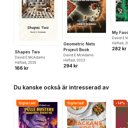
My Favo
David E
Häftad
, 
Geometric Nets
282 kr
Project Book
Shapes Two
David E McAdams
David E McAdams
Häftad
, 2023
Häftad
, 2025
294 kr
166 kr
Hoppa över listan
Du kanske också är intresserad av
Signerad!
Signerad!
-14%