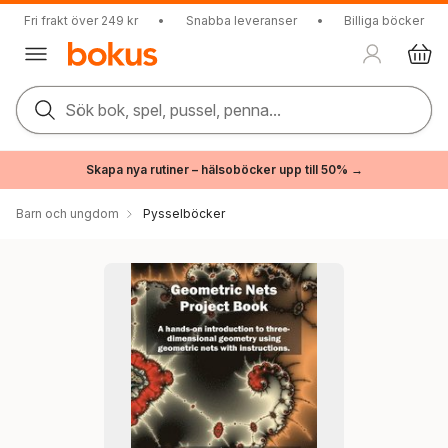
Fri frakt över 249 kr
•
Snabba leveranser
•
Billiga böcker
Sök bok, spel, pussel, penna...
Skapa nya rutiner – hälsoböcker upp till 50% →
Barn och ungdom
Pysselböcker