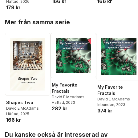
166 kr
166 kr
Häftad
, 2026
179 kr
Hoppa över listan
Mer från samma serie
My Favorite
My Favorite
Fractals
Fractals
David E McAdams
David E McAdams
Shapes Two
Häftad
, 2023
Inbunden
, 2023
282 kr
David E McAdams
374 kr
Häftad
, 2025
166 kr
Hoppa över listan
Du kanske också är intresserad av