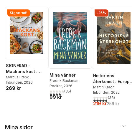
Signerad!
-15%
SIGNERAD -
Mackans kost :
Mina vänner
Historiens
Middagar och
Marcus Frank
Fredrik Backman
återkomst : Europ
Inbunden
, 2026
matlådor
Pocket
, 2026
och
Martin Kragh
269 kr
(
35
)
Inbunden
, 2025
världsordningens
4,3
utav 5 stjärnor. Totalt antal röster:
99 kr
(
33
)
sammanbrott
4,6
utav 5 stjärnor. Tota
219 kr
259 kr
Mina sidor