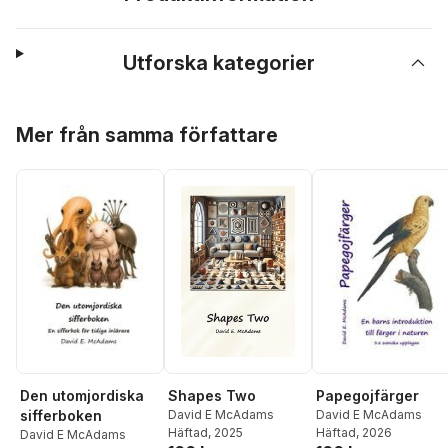
Utforska kategorier
Hoppa över listan
Mer från samma författare
Shapes Two
Den utomjordiska
Papegojfärger
David E McAdams
sifferboken
David E McAdams
Häftad
, 2025
Häftad
, 2026
David E McAdams