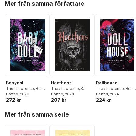
Mer från samma författare
Babydoll
Heathens
Dollhouse
Thea Lawrence
,
Ben
Thea Lawrence
,
K
Thea Lawrence
,
Ben
Browning
Häftad
, 2023
Morton
Häftad
, 2023
,
Ben Browning
Browning
Häftad
, 2024
272 kr
207 kr
224 kr
Hoppa över listan
Mer från samma serie