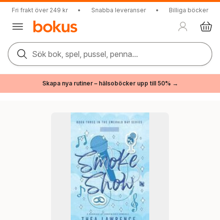
Fri frakt över 249 kr
•
Snabba leveranser
•
Billiga böcker
Sök bok, spel, pussel, penna...
Skapa nya rutiner – hälsoböcker upp till 50% →