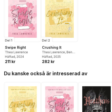
Del 1
Del 2
Swipe Right
Crushing It
Thea Lawrence
Thea Lawrence
,
Ben
Häftad
, 2024
Browning
Häftad
, 2025
211 kr
282 kr
Hoppa över listan
Du kanske också är intresserad av