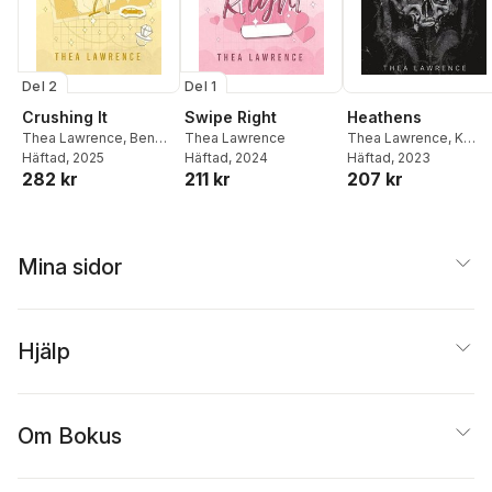
Del 2
Del 1
Crushing It
Swipe Right
Heathens
Thea Lawrence
,
Ben
Thea Lawrence
Thea Lawrence
,
K
Browning
Häftad
, 2025
Häftad
, 2024
Morton
Häftad
, 2023
,
Ben Browning
282 kr
211 kr
207 kr
Mina sidor
Hjälp
Om Bokus