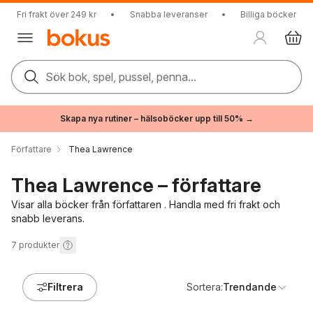
Fri frakt över 249 kr
•
Snabba leveranser
•
Billiga böcker
Sök bok, spel, pussel, penna...
Skapa nya rutiner – hälsoböcker upp till 50% →
Författare
Thea Lawrence
Thea Lawrence – författare
Visar alla böcker från författaren . Handla med fri frakt och
snabb leverans.
7
produkter
Filtrera
Sortera:
Trendande