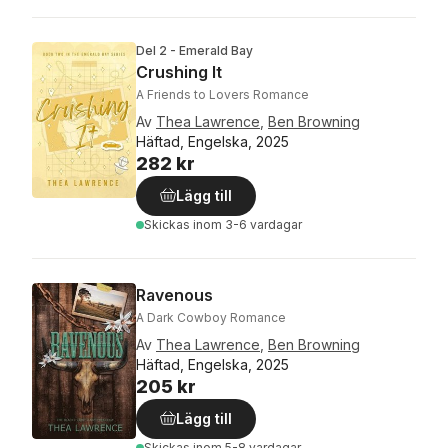
Del 2 - Emerald Bay
Crushing It
A Friends to Lovers Romance
Av
Thea Lawrence
,
Ben Browning
Häftad, Engelska, 2025
282 kr
Lägg till
Skickas
inom 3-6 vardagar
Ravenous
A Dark Cowboy Romance
Av
Thea Lawrence
,
Ben Browning
Häftad, Engelska, 2025
205 kr
Lägg till
Skickas
inom 5-8 vardagar