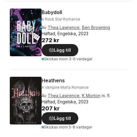
Babydoll
A Rock Star Romance
Av
Thea Lawrence
,
Ben Browning
Häftad, Engelska, 2023
272 kr
Lägg till
Skickas
inom 3-6 vardagar
Heathens
A Vampire Mafia Romance
Av
Thea Lawrence
,
K Morton
m. fl.
Häftad, Engelska, 2023
207 kr
Lägg till
Skickas
inom 5-8 vardagar