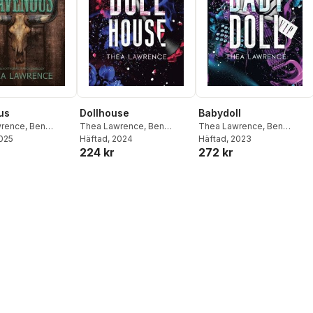
us
Dollhouse
Babydoll
wrence
,
Ben
Thea Lawrence
,
Ben
Thea Lawrence
,
Ben
2025
Browning
Häftad
, 2024
Browning
Häftad
, 2023
224 kr
272 kr