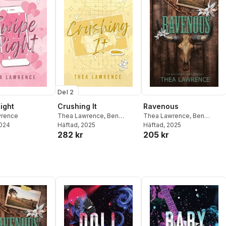
Del 2
ight
Crushing It
Ravenous
wrence
Thea Lawrence
,
Ben
Thea Lawrence
,
Ben
2024
Browning
Häftad
, 2025
Browning
Häftad
, 2025
282 kr
205 kr