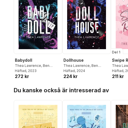
Del 1
Babydoll
Dollhouse
Swipe R
Thea Lawrence
,
Ben
Thea Lawrence
,
Ben
Thea La
Browning
Häftad
, 2023
Browning
Häftad
, 2024
Häftad
, 
272 kr
224 kr
211 kr
Hoppa över listan
Du kanske också är intresserad av