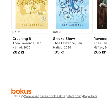
Del 2
Del 3
Crushing It
Raveno
Smoke Show
Thea Lawrence
,
Ben
Thea La
Thea Lawrence
,
Ben
Browning
Häftad
, 2025
Browning
Häftad
, 
Browning
Häftad
, 2026
282 kr
205 kr
185 kr
Bokus
@
Cookies
Anpassa cookies
Integritetspolicy
Köpvillkor