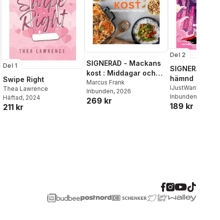
Del 2
SIGNERAD - Mackans
Del 1
SIGNERAD - K
kost : Middagar och
hämnd
Swipe Right
matlådor
Marcus Frank
IJustWantToBeC
Thea Lawrence
Inbunden
, 2026
Adolphson
Inbunden
, 2026
,
Emil
Häftad
, 2024
269 kr
189 kr
Beer
,
Victor Beer
211 kr