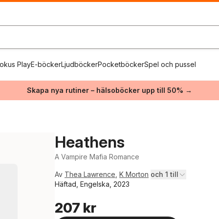
okus Play
E-böcker
Ljudböcker
Pocketböcker
Spel och pussel
Skapa nya rutiner – hälsoböcker upp till 50% →
Heathens
A Vampire Mafia Romance
Av
Thea Lawrence
,
K Morton
och 1 till
Häftad, Engelska, 2023
207 kr