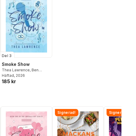
Del 3
Smoke Show
Thea Lawrence
,
Ben
Browning
Häftad
, 2026
185 kr
Signerad!
Signerad!