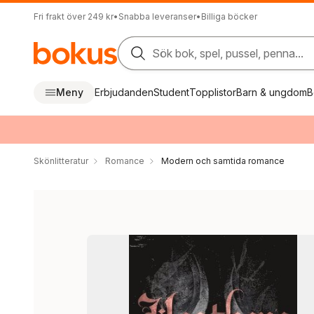
Fri frakt över 249 kr
•
Snabba leveranser
•
Billiga böcker
Sök bok, spel, pussel, penna...
Meny
Erbjudanden
Student
Topplistor
Barn & ungdom
B
Skönlitteratur
Romance
Modern och samtida romance