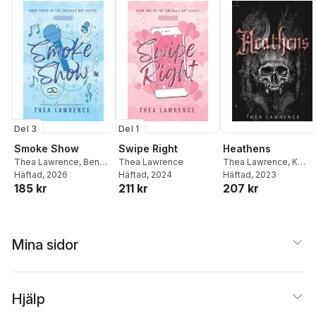
Del 1
Del 3
Swipe Right
Heathens
Smoke Show
Thea Lawrence
Thea Lawrence
,
K
Thea Lawrence
,
Ben
Häftad
, 2024
Morton
Häftad
, 2023
,
Ben Browning
Browning
Häftad
, 2026
211 kr
207 kr
185 kr
Mina sidor
Hjälp