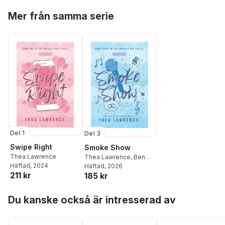
Hoppa över listan
Mer från samma serie
Del 1
Del 3
Swipe Right
Smoke Show
Thea Lawrence
Thea Lawrence
,
Ben
Häftad
, 2024
Browning
Häftad
, 2026
211 kr
185 kr
Hoppa över listan
Du kanske också är intresserad av