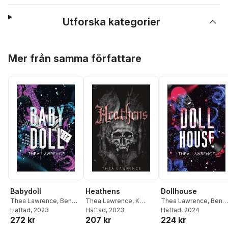
Utforska kategorier
Hoppa över listan
Mer från samma författare
Babydoll
Heathens
Dollhouse
Thea Lawrence
,
Ben
Thea Lawrence
,
K
Thea Lawrence
,
Ben
Browning
Häftad
, 2023
Morton
Häftad
, 2023
,
Ben Browning
Browning
Häftad
, 2024
272 kr
207 kr
224 kr