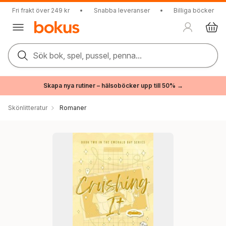
Fri frakt över 249 kr
•
Snabba leveranser
•
Billiga böcker
Sök bok, spel, pussel, penna...
Skapa nya rutiner – hälsoböcker upp till 50% →
Skönlitteratur
Romaner