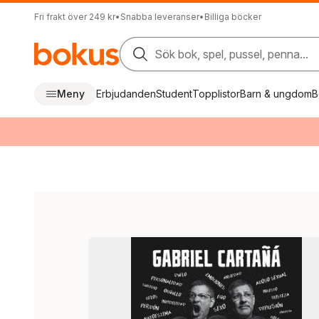
Fri frakt över 249 kr
•
Snabba leveranser
•
Billiga böcker
Sök bok, spel, pussel, penna...
Meny
Erbjudanden
Student
Topplistor
Barn & ungdom
B