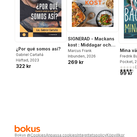
SIGNERAD - Mackans
kost : Middagar och
¿Por qué somos así?
Mina v
matlådor
Marcus Frank
Gabriel Cartañá
Inbunden
, 2026
Fredrik 
Häftad
, 2023
269 kr
Pocket
, 
322 kr
(
4,3
utav 5 
99 kr
Bokus
@
Cookies
Anpassa cookies
Integritetspolicy
Köpvillkor