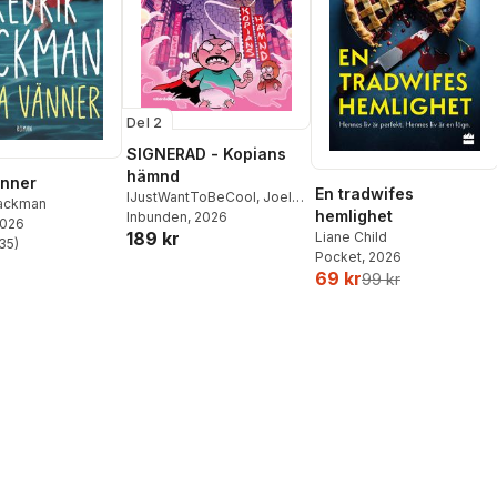
Del 2
SIGNERAD - Kopians
hämnd
änner
En tradwifes
IJustWantToBeCool
,
Joel
Backman
hemlighet
Adolphson
Inbunden
, 2026
,
Emil Ejdemo
2026
189 kr
Beer
,
Victor Beer
Liane Child
35
)
stjärnor. Totalt antal röster:
Pocket
, 2026
69 kr
99 kr