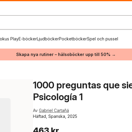
okus Play
E-böcker
Ljudböcker
Pocketböcker
Spel och pussel
Skapa nya rutiner – hälsoböcker upp till 50% →
1000 preguntas que sie
Psicología 1
Av
Gabriel Cartañá
Häftad, Spanska, 2025
463 kr