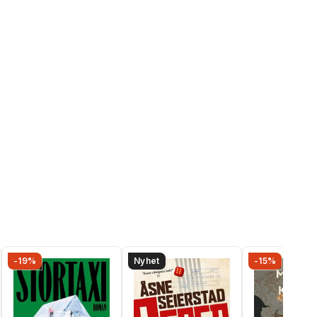
-19%
Nyhet
-15%