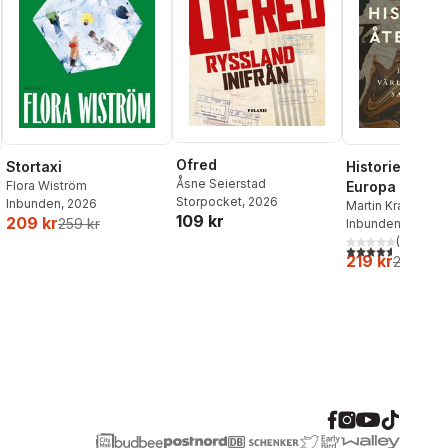
Ofred
Stortaxi
Historiens åte
Åsne Seierstad
Flora Wiström
Europa och
Storpocket
, 2026
Inbunden
, 2026
världsordning
Martin Kragh
109 kr
209 kr
259 kr
Inbunden
, 2025
sammanbrott
(
33
)
4,6
utav 5 stjärnor
219 kr
259 kr