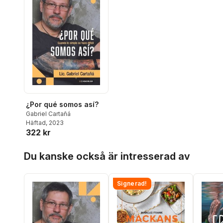
¿Por qué somos así?
Gabriel Cartañá
Häftad
, 2023
322 kr
Hoppa över listan
Du kanske också är intresserad av
Signerad!