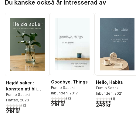
Du kanske också är intresserad av
Goodbye, Things
Hello, Habits
Hejdå saker :
Fumio Sasaki
Fumio Sasaki
konsten att bli
Inbunden
, 2017
Inbunden
, 2021
lyckligare genom
Fumio Sasaki
(
3
)
(
1
)
Häftad
, 2023
minimalism
4,7
utav 5 stjärnor. Totalt antal röster:
5,0
utav 5 stjärnor. Tota
219 kr
243 kr
(
3
)
4,7
utav 5 stjärnor. Totalt antal röster:
219 kr