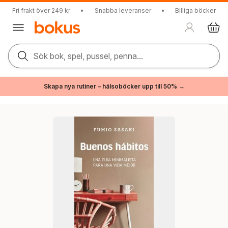
Fri frakt över 249 kr
•
Snabba leveranser
•
Billiga böcker
Sök bok, spel, pussel, penna...
Skapa nya rutiner – hälsoböcker upp till 50% →