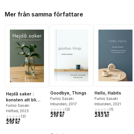
Hoppa över listan
Mer från samma författare
Goodbye, Things
Hello, Habits
Hejdå saker :
Fumio Sasaki
Fumio Sasaki
konsten att bli
Inbunden
, 2017
Inbunden
, 2021
lyckligare genom
Fumio Sasaki
(
3
)
(
1
)
Häftad
, 2023
minimalism
4,7
utav 5 stjärnor. Totalt antal röster:
5,0
utav 5 stjärnor. Tota
219 kr
243 kr
(
3
)
4,7
utav 5 stjärnor. Totalt antal röster:
219 kr
Hoppa över listan