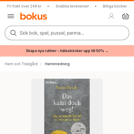
Fri frakt över 249 kr
•
Snabba leveranser
•
Billiga böcker
Sök bok, spel, pussel, penna...
Skapa nya rutiner – hälsoböcker upp till 50% →
Hem och Trädgård
Heminredning