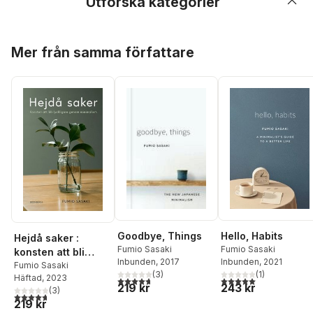
Utforska kategorier
Hoppa över listan
Mer från samma författare
Goodbye, Things
Hello, Habits
Hejdå saker :
Fumio Sasaki
Fumio Sasaki
konsten att bli
Inbunden
, 2017
Inbunden
, 2021
lyckligare genom
Fumio Sasaki
(
3
)
(
1
)
Häftad
, 2023
minimalism
4,7
utav 5 stjärnor. Totalt antal röster:
5,0
utav 5 stjärnor. Tota
219 kr
243 kr
(
3
)
4,7
utav 5 stjärnor. Totalt antal röster:
219 kr