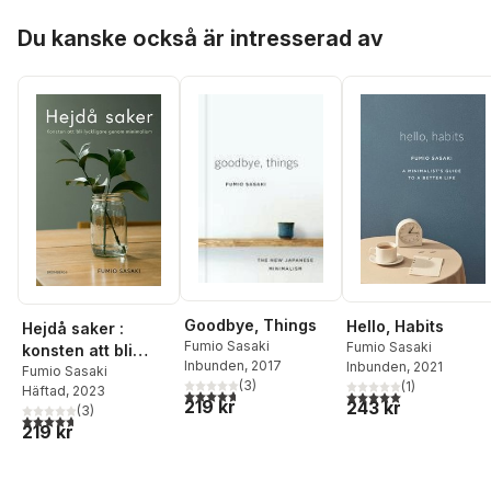
Hoppa över listan
Du kanske också är intresserad av
Goodbye, Things
Hello, Habits
Hejdå saker :
Fumio Sasaki
Fumio Sasaki
konsten att bli
Inbunden
, 2017
Inbunden
, 2021
lyckligare genom
Fumio Sasaki
(
3
)
(
1
)
Häftad
, 2023
minimalism
4,7
utav 5 stjärnor. Totalt antal röster:
5,0
utav 5 stjärnor. Tota
219 kr
243 kr
(
3
)
4,7
utav 5 stjärnor. Totalt antal röster:
219 kr