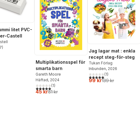
mmi litet PVC-
ber-Castell
stell
7
)
stjärnor. Totalt antal röster:
Jag lagar mat : enkla
recept steg-för-steg
Multiplikationsspel för
Tukan Förlag
smarta barn
Inbunden
, 2026
Gareth Moore
(
1
)
5,0
utav 5 stjärnor. Totalt ant
99 kr
Häftad
, 2024
139 kr
(
1
)
5,0
utav 5 stjärnor. Totalt antal röster:
45 kr
81 kr