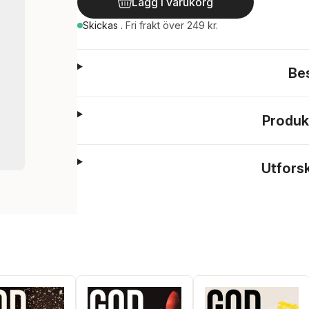
Lägg i varukorg
Skickas
.
Fri frakt över 249 kr.
Be
Produk
Utfors