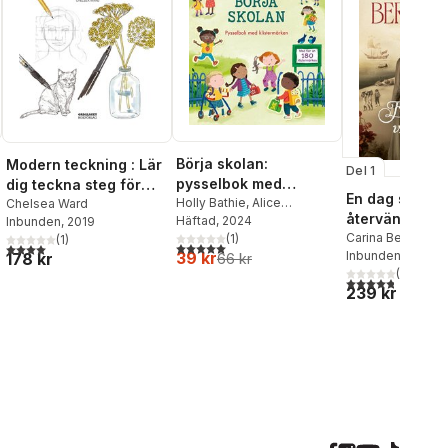
Börja skolan:
Modern teckning : Lär
Del 1
pysselbok med
dig teckna steg för
En dag ska vi
klistermärken
Holly Bathie
,
Alice
steg
Chelsea Ward
återvända
Beecham
Häftad
, 2024
Inbunden
, 2019
Carina Bergfeldt
(
1
)
(
1
)
al röster:
5,0
utav 5 stjärnor. Totalt antal röster:
4,0
utav 5 stjärnor. Totalt antal röster:
39 kr
Inbunden
, 2026
178 kr
66 kr
(
57
)
4,8
utav 5 stjärnor
239 kr