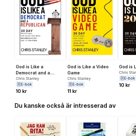
God is Like a
God is Like a Video
God is 
Democrat and a
Game
Chris Sta
E-bok
Republican
Chris Stanley
Chris Stanley
E-bok
E-bok
10 kr
10 kr
11 kr
Hoppa över listan
Du kanske också är intresserad av