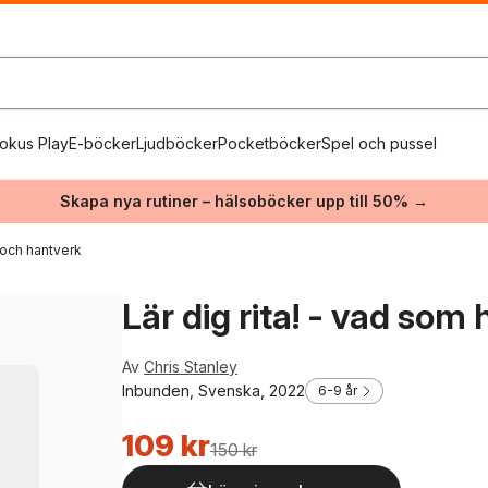
okus Play
E-böcker
Ljudböcker
Pocketböcker
Spel och pussel
Skapa nya rutiner – hälsoböcker upp till 50% →
och hantverk
Lär dig rita! - vad som 
Av
Chris Stanley
Inbunden, Svenska, 2022
6-9 år
109 kr
150 kr