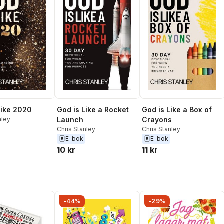
Like 2020
God is Like a Rocket
God is Like a Box of
nley
Launch
Crayons
Chris Stanley
Chris Stanley
E-bok
E-bok
10 kr
11 kr
-44%
-29%