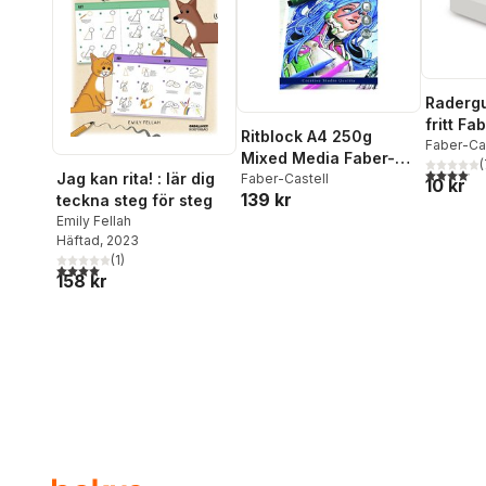
Radergu
fritt Fa
Ritblock A4 250g
Faber-Ca
Mixed Media Faber-
(
4,1
utav 5 
Jag kan rita! : lär dig
Castell
Faber-Castell
10 kr
139 kr
teckna steg för steg
Emily Fellah
Häftad
, 2023
(
1
)
4,0
utav 5 stjärnor. Totalt antal röster:
158 kr