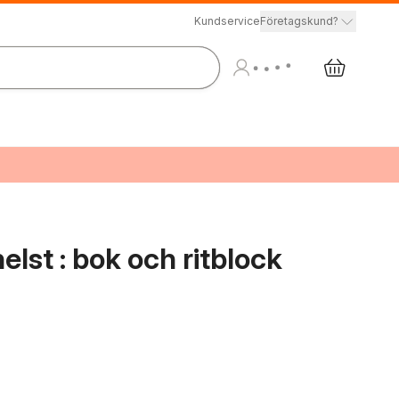
Kundservice
Företagskund?
helst : bok och ritblock