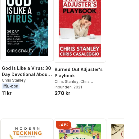
God is Like a Virus: 30
Burned Out Adjuster's
Day Devotional About
Playbook
God's Viral Nature
Chris Stanley
Chris Stanley
,
Chris
E-bok
Through Human
Casaleggio
Inbunden
, 2021
11 kr
270 kr
Interaction
-41%