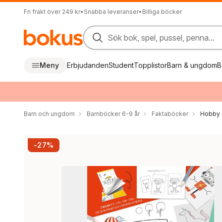
Fri frakt över 249 kr
•
Snabba leveranser
•
Billiga böcker
Sök bok, spel, pussel, penna...
Meny
Erbjudanden
Student
Topplistor
Barn & ungdom
B
Barn och ungdom
Barnböcker 6-9 år
Faktaböcker
Hobby 
-27%