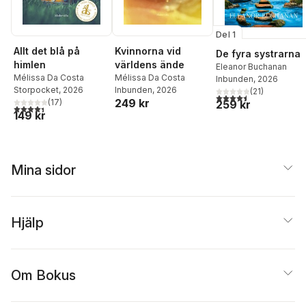
Del 1
Allt det blå på
Kvinnorna vid
De fyra systrarna
himlen
världens ände
Eleanor Buchanan
Mélissa Da Costa
Mélissa Da Costa
Inbunden
, 2026
Storpocket
, 2026
Inbunden
, 2026
(
21
)
4,5
utav 5 stjärnor. Tota
249 kr
(
17
)
259 kr
4,4
utav 5 stjärnor. Totalt antal röster:
149 kr
Mina sidor
Hjälp
Om Bokus