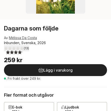
Dagarna som följde
Av
Mélissa Da Costa
Inbunden, Svenska, 2026
(
13
)
4,1
utav 5 stjärnor. Totalt antal röster:
259 kr
Lägg i varukorg
.
Fri frakt över 249 kr.
Fler format och utgåvor
E-bok
Ljudbok