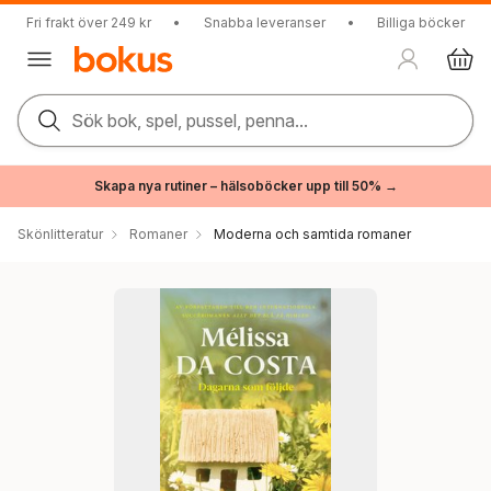
Fri frakt över 249 kr
•
Snabba leveranser
•
Billiga böcker
Sök bok, spel, pussel, penna...
Skapa nya rutiner – hälsoböcker upp till 50% →
Skönlitteratur
Romaner
Moderna och samtida romaner