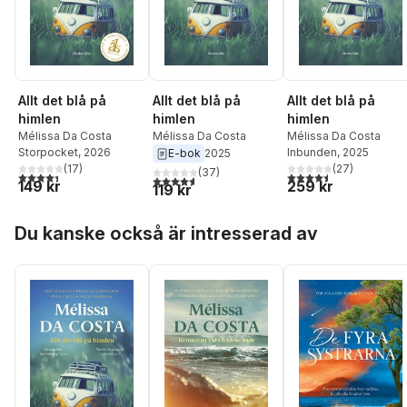
Allt det blå på
Allt det blå på
Allt det blå på
himlen
himlen
himlen
Mélissa Da Costa
Mélissa Da Costa
Mélissa Da Costa
Storpocket
, 2026
Inbunden
, 2025
E-bok
2025
(
17
)
(
27
)
(
37
)
4,4
utav 5 stjärnor. Totalt antal röster:
4,5
utav 5 stjärnor. Tota
4,6
utav 5 stjärnor. Totalt antal röster:
149 kr
259 kr
119 kr
Hoppa över listan
Du kanske också är intresserad av