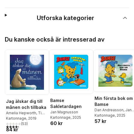
Utforska kategorier
Hoppa över listan
Du kanske också är intresserad av
Min första bok om
Bamse
Jag älskar dig till
Bamse
Sakletardagen
månen och tillbaka
Dan Andreasson
,
Jan
Jan Magnusson
Amelia Hepworth
,
Tim
Magnusson
Kartonnage
, 2025
Kartonnage
, 2025
Warnes
Kartonnage
, 2019
57 kr
60 kr
(
53
)
4,3
utav 5 stjärnor. Totalt antal röster:
84 kr