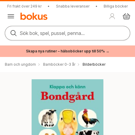
Fri frakt över 249 kr
•
Snabba leveranser
•
Billiga böcker
Sök bok, spel, pussel, penna...
Skapa nya rutiner – hälsoböcker upp till 50% →
Barn och ungdom
Barnböcker 0-3 år
Bilderböcker