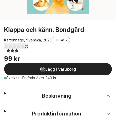
Klappa och känn. Bondgård
Kartonnage, Svenska, 2025
0-3 år
(
1
)
3,0
utav 5 stjärnor. Totalt antal röster:
99 kr
Lägg i varukorg
Skickas
.
Fri frakt över 249 kr.
Beskrivning
Produktinformation