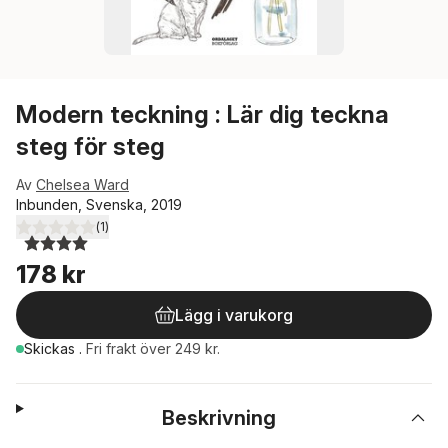
Modern teckning : Lär dig teckna
steg för steg
Av
Chelsea Ward
Inbunden, Svenska, 2019
(
1
)
4,0
utav 5 stjärnor. Totalt antal röster:
178 kr
Lägg i varukorg
Skickas
.
Fri frakt över 249 kr.
Beskrivning