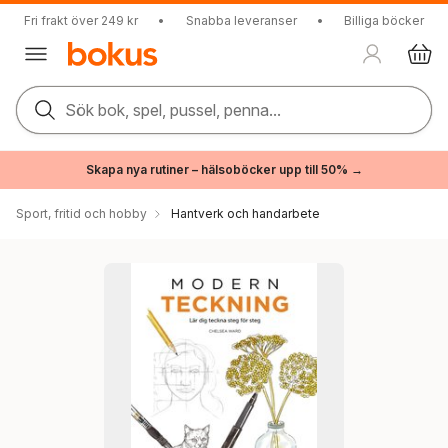
Fri frakt över 249 kr
•
Snabba leveranser
•
Billiga böcker
Sök bok, spel, pussel, penna...
Skapa nya rutiner – hälsoböcker upp till 50% →
Sport, fritid och hobby
Hantverk och handarbete