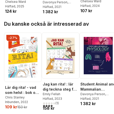
Chelsea Ward
Chelsea Ward
Physiology
Davonya Person
,
Häftad
, 2024
Häftad
, 2025
Chelsea Ward
Häftad
, 2021
,
Handbook for the
107 kr
124 kr
1 382 kr
Raymond P Henry
BIOPAC System
Hoppa över listan
Du kanske också är intresserad av
-27%
Jag kan rita! : lär
Student Animal an
Lär dig rita! - vad
dig teckna steg för
Mammalian
som helst : bok och
steg
Emily Fellah
Physiology
Davonya Person
,
ritblock
Chris Stanley
Häftad
, 2023
Chelsea Ward
Häftad
, 2021
,
Handbook for the
Inbunden
, 2022
1 382 kr
(
1
)
Raymond P Henry
BIOPAC System
4,0
utav 5 stjärnor. Totalt antal röster:
109 kr
150 kr
158 kr