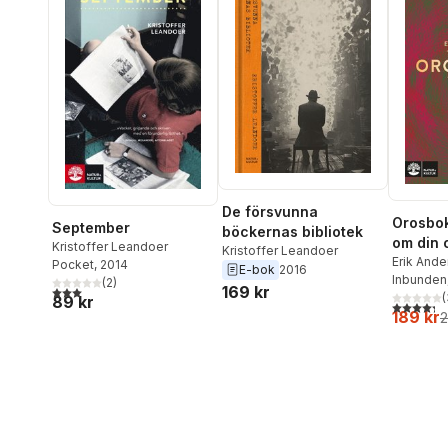
De försvunna
Orosbok
September
böckernas bibliotek
om din 
Kristoffer Leandoer
Kristoffer Leandoer
Erik And
Pocket
, 2014
E-bok
2016
Wahlund
Inbunden
(
2
)
169 kr
3,0
utav 5 stjärnor. Totalt antal röster:
(
89 kr
4,3
utav 5 
189 kr
2