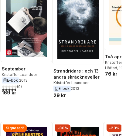
Två apelsiner
Kristoffer Leand
Häftad
, 1999
September
Strandridare : och 13
76 kr
Kristoffer Leandoer
andra skräcknoveller
E-bok
2013
Kristoffer Leandoer
al röster:
(
9
)
E-bok
2013
4,7
utav 5 stjärnor. Totalt antal röster:
169 kr
29 kr
Signerad!
-30%
-23%