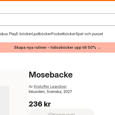
okus Play
E-böcker
Ljudböcker
Pocketböcker
Spel och pussel
Skapa nya rutiner – hälsoböcker upp till 50% →
Mosebacke
Av
Kristoffer Leandoer
Inbunden, Svenska, 2027
236 kr
Kommande