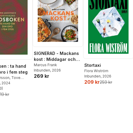
SIGNERAD - Mackans
kost : Middagar och
matlådor
Marcus Frank
Stortaxi
en : ta hand
Inbunden
, 2026
Flora Wiström
oro i fem steg
269 kr
Inbunden
, 2026
ersson
,
Tove
209 kr
259 kr
, 2024
3
)
stjärnor. Totalt antal röster:
19 kr