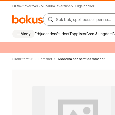
Fri frakt över 249 kr
•
Snabba leveranser
•
Billiga böcker
Sök bok, spel, pussel, penna...
Meny
Erbjudanden
Student
Topplistor
Barn & ungdom
B
Skönlitteratur
Romaner
Moderna och samtida romaner