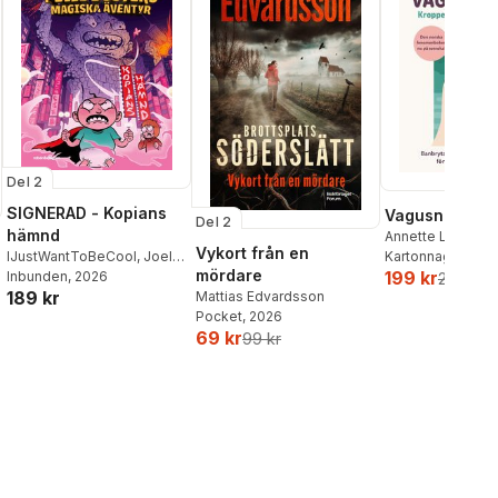
Del 2
SIGNERAD - Kopians
Vagusnerven
Del 2
hämnd
Annette Løno
,
To
Vykort från en
IJustWantToBeCool
,
Joel
Kartonnage
, 202
mördare
199 kr
Adolphson
Inbunden
, 2026
,
Emil Ejdemo
259 kr
189 kr
Beer
,
Victor Beer
Mattias Edvardsson
Pocket
, 2026
69 kr
99 kr