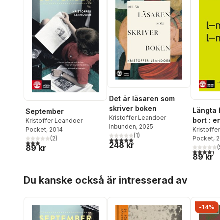
Det är läsaren som
skriver boken
Längta 
September
Kristoffer Leandoer
bort : 
Kristoffer Leandoer
Inbunden
, 2025
litterat
Kristoffe
Pocket
, 2014
(
1
)
Pocket
, 
(
2
)
5,0
utav 5 stjärnor. Totalt antal röster:
3,0
utav 5 stjärnor. Totalt antal röster:
248 kr
89 kr
(
4,4
utav 5 
89 kr
Hoppa över listan
Du kanske också är intresserad av
-14%