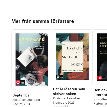
Hoppa över listan
Mer från samma författare
Det är läsaren som
Den oav
skriver boken
litterat
September
Kristoffer Leandoer
om allt 
Kristoffe
Kristoffer Leandoer
Inbunden
, 2025
Kartonna
Pocket
, 2014
klart
(
1
)