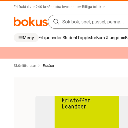
Fri frakt över 249 kr
•
Snabba leveranser
•
Billiga böcker
Sök bok, spel, pussel, penna...
Meny
Erbjudanden
Student
Topplistor
Barn & ungdom
B
Skönlitteratur
Essäer