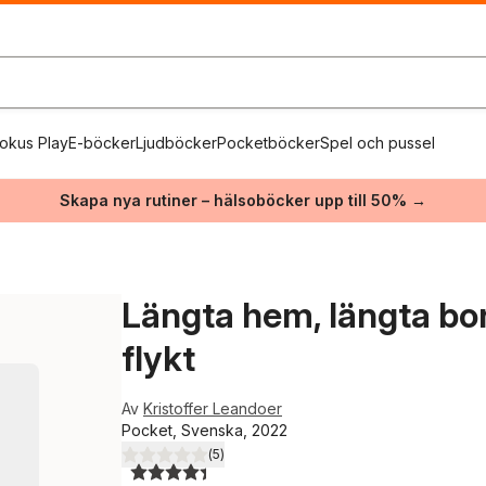
okus Play
E-böcker
Ljudböcker
Pocketböcker
Spel och pussel
Skapa nya rutiner – hälsoböcker upp till 50% →
Längta hem, längta bort
flykt
Av
Kristoffer Leandoer
Pocket, Svenska, 2022
(
5
)
4,4
utav 5 stjärnor. Totalt antal röster: