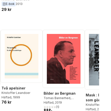
Jesper Olsson
,
M
E-bok
2013
al röster:
Persson
,
Cecilia
29 kr
Pettersson
,
Mart
Ann Steiner
,
Fred
Strömberg
,
Roger
Karin Taube
,
Staf
Ulfstrand
,
Johan
Ulrika Wolff
Två apelsiner
Kristoffer Leandoer
Bilder av Bergman
Mask : littera
Häftad
, 1999
Tomas Bannerhed
,
som gömställe
76 kr
Kristoffer Leandoer
Häftad
, 2019
,
Lisa
Kristoffer Leand
Langseth
(
1
,
)
Suzanne Osten
,
3,0
utav 5 stjärnor. Totalt antal röster:
Häftad
, 2010