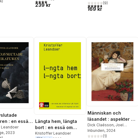
4
)
4,0
utav 5 stjärnor. Totalt antal röster:
(
9
)
stjärnor. Totalt antal röster:
239 kr
Leandoer
,
Peter
4,7
utav 5 stjärnor. Totalt ant
169 kr
Luthersson
,
Anders Olsson
,
Julia Pennlert
,
Jesper
Svenbro
,
Ola Wikander
Människan och
slutade
läsandet : aspekter på
Längta hem, längta
uren : en essä
en livsavgörande
Dick Claésson
,
Joel
bort : en essä om
som inte blev
r Leandoer
Halldorf
Inbunden
,
Bengt Jangfeldt
, 2024
,
aktivitet
ge
, 2023
litteratur på flykt
Kristoffer Leandoer
Rebecka Kärde
(
1
)
,
Kristoffer