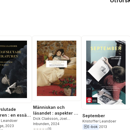
Utfors
Människan och
slutade
läsandet : aspekter på
uren : en essä
September
en livsavgörande
Dick Claésson
,
Joel
som inte blev
r Leandoer
Kristoffer Leandoer
Halldorf
Inbunden
,
Bengt Jangfeldt
, 2024
,
aktivitet
ge
, 2023
E-bok
2013
Rebecka Kärde
(
1
)
,
Kristoffer