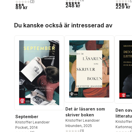
(
(
2
)
5,0
utav 5 stjärnor. Totalt antal röster:
4,3
utav 5 
3,0
utav 5 stjärnor. Totalt antal röster:
248 kr
229 kr
89 kr
Hoppa över listan
Du kanske också är intresserad av
Det är läsaren som
Den oav
skriver boken
litterat
September
Kristoffer Leandoer
om allt 
Kristoffe
Kristoffer Leandoer
Inbunden
, 2025
Kartonna
Pocket
, 2014
klart
(
1
)