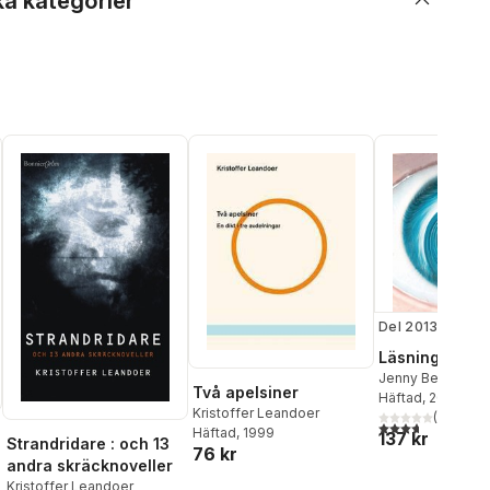
ka kategorier
Del 2013
Läsning
Jenny Bergenma
Två apelsiner
Bergman
Häftad
, 2013
,
Alexan
Kristoffer Leandoer
Thomas Götseliu
(
3
)
3,7
utav 5 stjärnor
Häftad
, 1999
137 kr
Jarlbrink
,
Maria K
Strandridare : och 13
76 kr
Kristoffer Leand
andra skräcknoveller
Yvonne Leffler
,
L
Kristoffer Leandoer