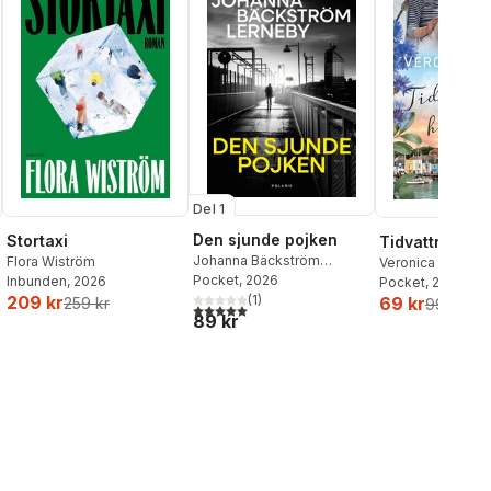
Del 1
Den sjunde pojken
Stortaxi
Tidvattnets h
Johanna Bäckström
Flora Wiström
Veronica Henry
Lerneby
Pocket
, 2026
Inbunden
, 2026
Pocket
, 2026
(
1
)
209 kr
69 kr
259 kr
99 kr
5,0
utav 5 stjärnor. Totalt antal röster:
89 kr
al röster: