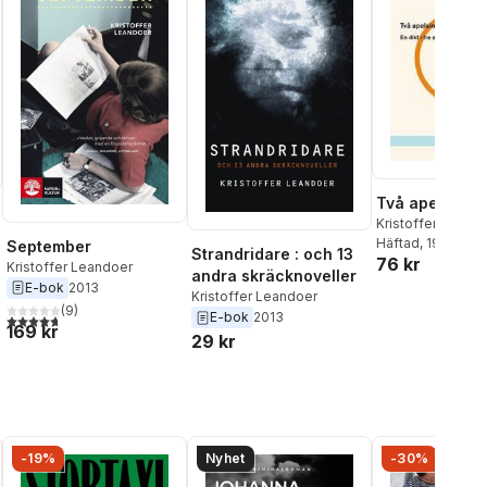
Två apelsiner
Kristoffer Leand
Häftad
, 1999
September
Strandridare : och 13
76 kr
Kristoffer Leandoer
andra skräcknoveller
E-bok
2013
Kristoffer Leandoer
al röster:
(
9
)
E-bok
2013
4,7
utav 5 stjärnor. Totalt antal röster:
169 kr
29 kr
-19%
Nyhet
-30%