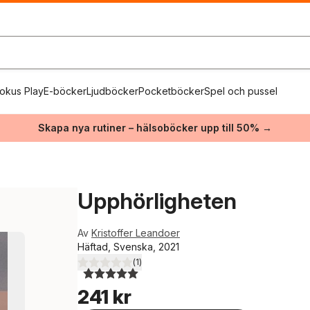
okus Play
E-böcker
Ljudböcker
Pocketböcker
Spel och pussel
Skapa nya rutiner – hälsoböcker upp till 50% →
Upphörligheten
Av
Kristoffer Leandoer
Häftad, Svenska, 2021
(
1
)
5,0
utav 5 stjärnor. Totalt antal röster:
241 kr