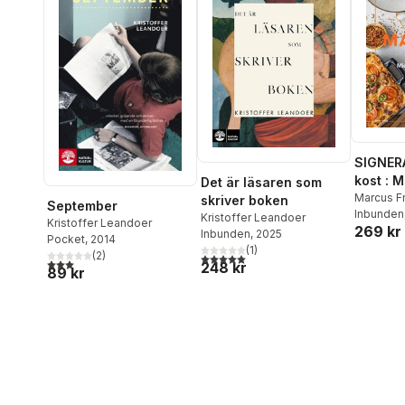
SIGNER
kost : 
Det är läsaren som
matlådo
Marcus F
skriver boken
September
Inbunden
Kristoffer Leandoer
Kristoffer Leandoer
269 kr
Inbunden
, 2025
Pocket
, 2014
(
1
)
(
2
)
5,0
utav 5 stjärnor. Totalt antal röster:
3,0
utav 5 stjärnor. Totalt antal röster:
248 kr
89 kr