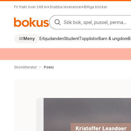
Fri frakt över 249 kr
•
Snabba leveranser
•
Billiga böcker
Sök bok, spel, pussel, penna...
Meny
Erbjudanden
Student
Topplistor
Barn & ungdom
B
Skönlitteratur
Poesi