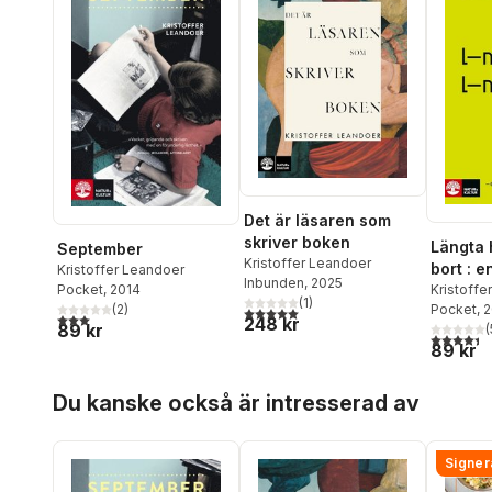
Det är läsaren som
skriver boken
Längta 
September
Kristoffer Leandoer
bort : 
Kristoffer Leandoer
Inbunden
, 2025
litterat
Kristoffe
Pocket
, 2014
(
1
)
Pocket
, 
(
2
)
5,0
utav 5 stjärnor. Totalt antal röster:
3,0
utav 5 stjärnor. Totalt antal röster:
248 kr
89 kr
(
4,4
utav 5 
89 kr
Hoppa över listan
Du kanske också är intresserad av
Signer