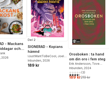
Del 2
AD - Mackans
SIGNERAD - Kopians
Middagar och
hämnd
r
rank
Orosboken : ta hand
IJustWantToBeCool
,
Joel
, 2026
om din oro i fem steg
Adolphson
Inbunden
, 2026
,
Emil Ejdemo
Erik Andersson
,
Tove
189 kr
Beer
,
Victor Beer
Wahlund
Inbunden
, 2024
(
3
)
4,3
utav 5 stjärnor. Totalt ant
189 kr
219 kr