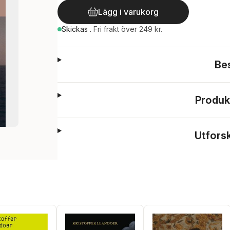
Lägg i varukorg
Skickas
.
Fri frakt över 249 kr.
Be
Produk
Utfors