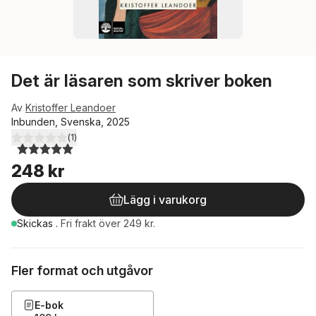
Det är läsaren som skriver boken
Av
Kristoffer Leandoer
Inbunden, Svenska, 2025
(
1
)
5,0
utav 5 stjärnor. Totalt antal röster:
248 kr
Lägg i varukorg
Skickas
.
Fri frakt över 249 kr.
Fler format och utgåvor
E-bok