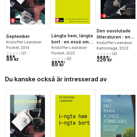
Den oavslutade
Längta hem, längta
September
litteraturen : en
bort : en essä om
Kristoffer Leandoer
essä om allt som
Kristoffer Leandoer
Pocket
, 2014
litteratur på flykt
Kristoffer Leandoer
Kartonnage
, 2023
inte blev klart
(
2
)
Pocket
, 2022
(
4
)
3,0
utav 5 stjärnor. Totalt antal röster:
4,3
utav 5 stjärnor. Tota
89 kr
(
5
)
229 kr
4,4
utav 5 stjärnor. Totalt antal röster:
89 kr
Hoppa över listan
Du kanske också är intresserad av