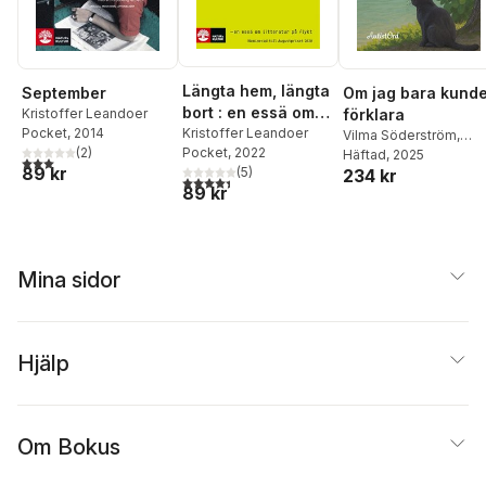
Längta hem, längta
September
Om jag bara kund
bort : en essä om
Kristoffer Leandoer
förklara
Pocket
, 2014
litteratur på flykt
Kristoffer Leandoer
Vilma Söderström
,
(
2
)
Pocket
, 2022
Sophia Müller
Häftad
, 2025
,
Marit
3,0
utav 5 stjärnor. Totalt antal röster:
89 kr
(
5
)
234 kr
Lundqvist
,
Julia
4,4
utav 5 stjärnor. Totalt antal röster:
89 kr
Neteniel
,
Anna Grelle
,
Elin Lager
,
Sheila Galt
,
Jessica Feiff
Georgeson
,
Ellinor
Ekman
,
Hanna Danmo
,
Mina sidor
Robert Alperud
Hjälp
Om Bokus