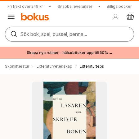
Fri frakt över 249 kr
•
Snabba leveranser
•
Billiga böcker
Sök bok, spel, pussel, penna...
Skapa nya rutiner – hälsoböcker upp till 50% →
Skönlitteratur
Litteraturvetenskap
Litteraturteori