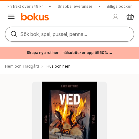
Fri frakt över 249 kr
•
Snabba leveranser
•
Billiga böcker
Sök bok, spel, pussel, penna...
Skapa nya rutiner – hälsoböcker upp till 50% →
Hem och Trädgård
Hus och hem