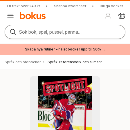
Fri frakt över 249 kr
•
Snabba leveranser
•
Billiga böcker
Sök bok, spel, pussel, penna...
Skapa nya rutiner – hälsoböcker upp till 50% →
Språk och ordböcker
Språk: referensverk och allmänt