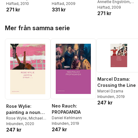
Annette Engström
,
Marie Wejrum
Häftad
, 2010
,
Randall
Catharina Lantz
Häftad
, 2009
Randall Jonas
Häftad
, 2009
,
Marie
271 kr
331 kr
Jonas
,
Catharina Lantz
271 kr
Wejrum
Hoppa över listan
Mer från samma serie
Marcel Dzama:
Crossing the Line
Marcel Dzama
Inbunden
, 2019
247 kr
Neo Rauch:
Rose Wylie:
PROPAGANDA
painting a noun…
Daniel Kehlmann
Rose Wylie
,
Michael
Inbunden
, 2019
Glover
Inbunden
, 2020
247 kr
247 kr