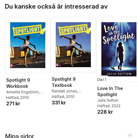
Hoppa över listan
Du kanske också är intresserad av
Spotlight 9
Spotlight 9
Del 1
Textbook
Workbook
Love In The
Randall Jonas
,
Annette Engström
,
Spotlight
Catharina Lantz
Häftad
, 2010
Marie Wejrum
Häftad
, 2010
,
Randall
Julia Sutton
331 kr
271 kr
Jonas
,
Catharina Lantz
Häftad
, 2022
228 kr
Mina sidor