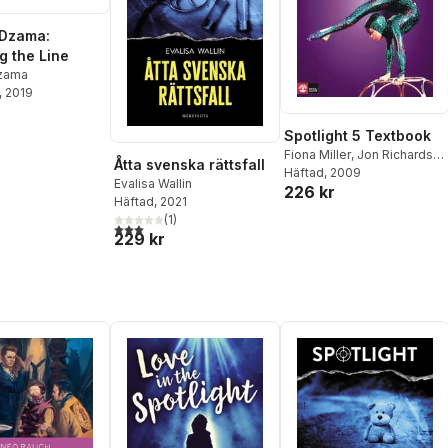
 Dzama:
g the Line
zama
, 2019
Spotlight 5 Textbook
Fiona Miller
,
Jon Richards
,
Åtta svenska rättsfall
Cecilia Söderlund
Häftad
, 2009
,
Eva
Evalisa Wallin
226 kr
Vahlstedt
Häftad
, 2021
(
1
)
3,0
utav 5 stjärnor. Totalt antal röster:
229 kr