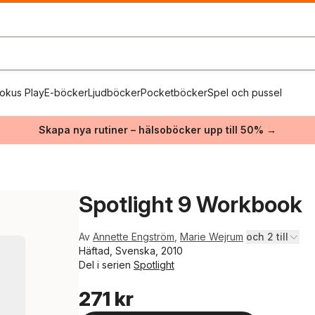
okus Play
E-böcker
Ljudböcker
Pocketböcker
Spel och pussel
Skapa nya rutiner – hälsoböcker upp till 50% →
Spotlight 9 Workbook
Av
Annette Engström
,
Marie Wejrum
och 2 till
Häftad, Svenska, 2010
Del i serien
Spotlight
271 kr