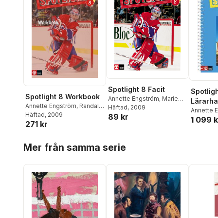
Spotlight 8 Facit
Spotlig
Spotlight 8 Workbook
Annette Engström
,
Marie
Lärarha
Annette Engström
,
Randall
Wejrum
Häftad
, 2009
Annette 
Jonas
Häftad
,
, 2009
Marie Wejrum
89 kr
1 099 k
Wejrum
271 kr
Hoppa över listan
Mer från samma serie