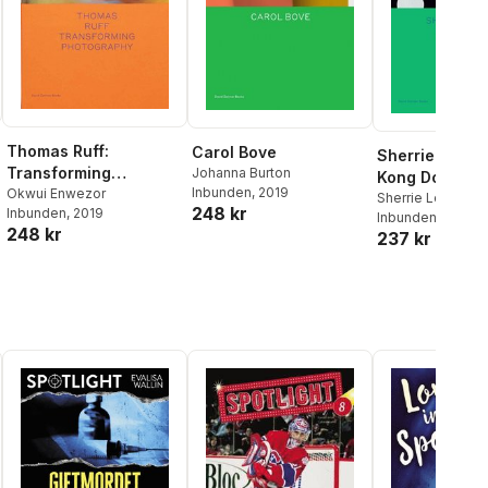
Thomas Ruff:
Carol Bove
Sherrie Levin
Transforming
Johanna Burton
Kong Dominoe
Inbunden
, 2019
Photography
Okwui Enwezor
Sherrie Levine
,
La
248 kr
Inbunden
, 2019
Inbunden
, 2021
248 kr
237 kr