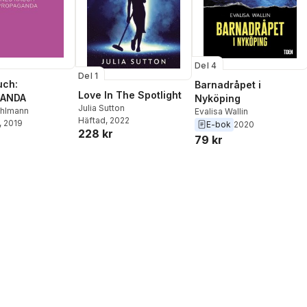
Del 4
Del 1
uch:
Barnadråpet i
Love In The Spotlight
GANDA
Nyköping
Julia Sutton
ehlmann
Evalisa Wallin
Häftad
, 2022
, 2019
E-bok
2020
228 kr
79 kr