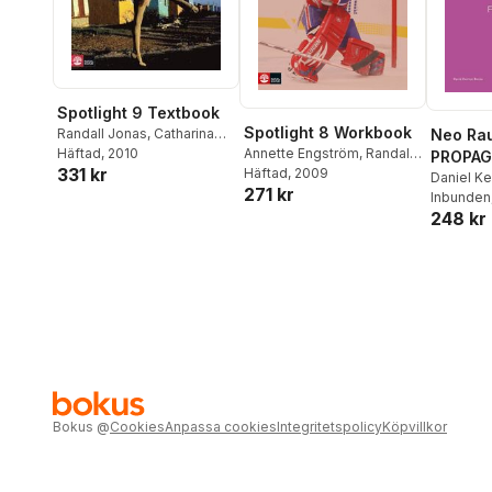
Spotlight 9 Textbook
Spotlight 8 Workbook
Neo Ra
Randall Jonas
,
Catharina
Lantz
Häftad
, 2010
Annette Engström
,
Randall
PROPA
331 kr
Jonas
Häftad
,
, 2009
Marie Wejrum
Daniel K
271 kr
Inbunden
248 kr
Bokus
@
Cookies
Anpassa cookies
Integritetspolicy
Köpvillkor