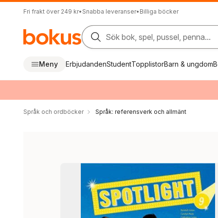
Fri frakt över 249 kr
•
Snabba leveranser
•
Billiga böcker
Sök bok, spel, pussel, penna...
Meny
Erbjudanden
Student
Topplistor
Barn & ungdom
B
Språk och ordböcker
Språk: referensverk och allmänt