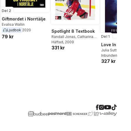
Del 2
Giftmordet i Norrtälje
Evalisa Wallin
Ljudbok
2020
Spotlight 8 Textbook
79 kr
Del 1
Randall Jonas
,
Catharina
Lantz
Häftad
, 2009
Love In The Sp
331 kr
Julia Sutton
Inbunden
, 2022
327 kr