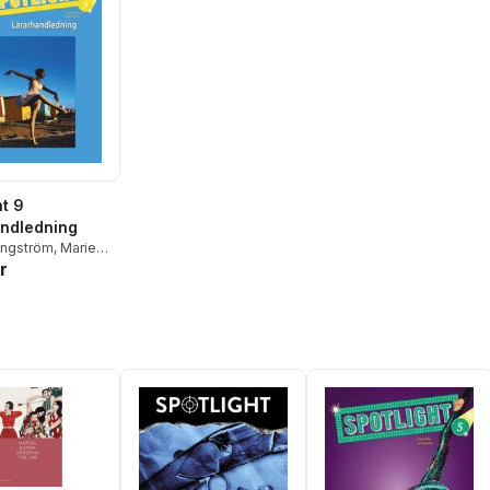
ht 9
ndledning
Engström
,
Marie
r